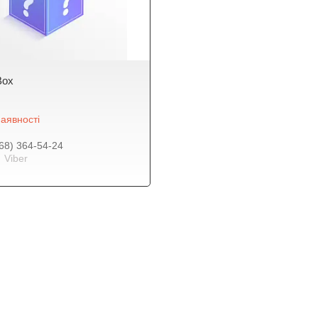
Box
аявності
68) 364-54-24
Viber