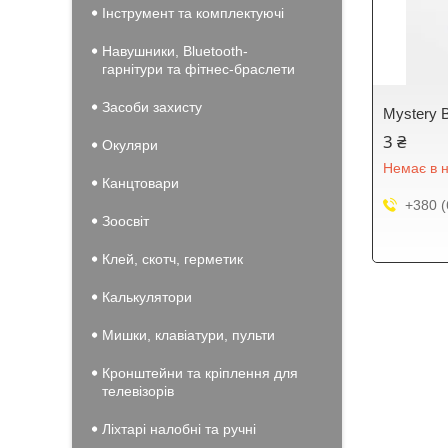
Інструмент та комплектуючі
Навушники, Bluetooth-
гарнітури та фітнес-браслети
Засоби захисту
Mystery 
3 ₴
Окуляри
Немає в н
Канцтовари
+380 (
Зоосвіт
Клей, скотч, герметик
Калькулятори
Мишки, клавіатури, пульти
Кронштейни та кріплення для
телевізорів
Ліхтарі налобні та ручні