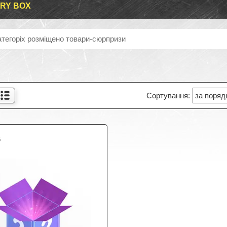
RY BOX
атегоріх розміщено товари-сюрпризи
6