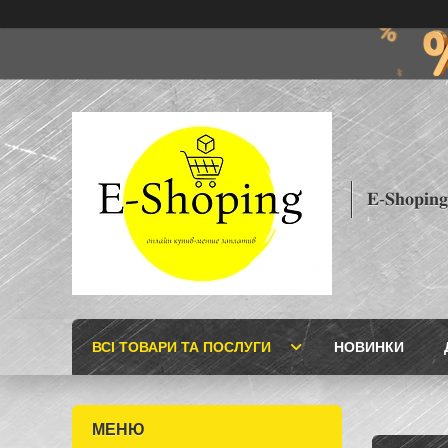
𝐄-𝐒𝐡𝐨𝐩𝐢𝐧𝐠
ВСІ ТОВАРИ ТА ПОСЛУГИ
НОВИНКИ