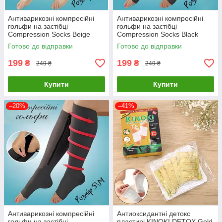
Антиварикозні компресійні
Антиварикозні компресійні
гольфи на застібці
гольфи на застібці
Compression Socks Beige
Compression Socks Black
Розмір S\M
Розмір L\XL
Готово до відправки
Готово до відправки
199
199
₴
₴
249 ₴
249 ₴
Купити
Купити
–20%
–41%
Антиварикозні компресійні
Антиоксидантні детокс
гольфи на застібці
пластирі KINOKI DETOX Gold