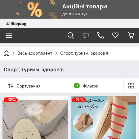
𝐄-𝐒𝐡𝐨𝐩𝐢𝐧𝐠
Весь асортимент
Спорт, туризм, здоров'я
Спорт, туризм, здоров'я
Сортування
0
Фільтри
–38%
–20%