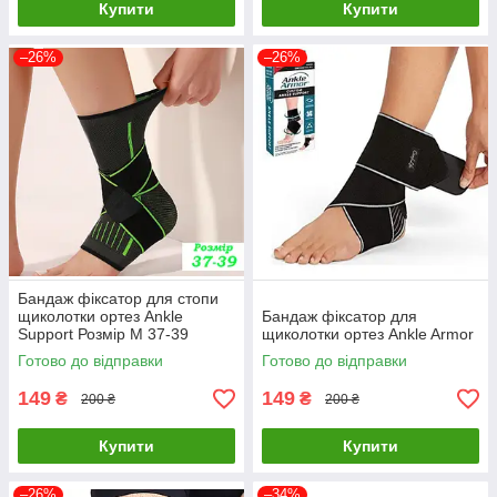
Купити
Купити
–26%
–26%
Бандаж фіксатор для стопи
щиколотки ортез Ankle
Бандаж фіксатор для
Support Розмір M 37-39
щиколотки ортез Ankle Armor
Готово до відправки
Готово до відправки
149
149
₴
₴
200 ₴
200 ₴
Купити
Купити
–26%
–34%