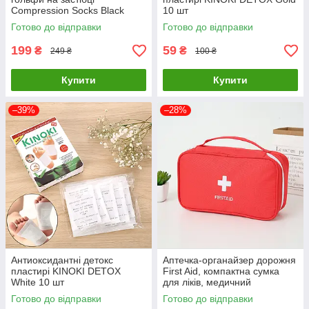
Compression Socks Black
10 шт
Розмір S\M
Готово до відправки
Готово до відправки
199
59
₴
₴
249 ₴
100 ₴
Купити
Купити
–39%
–28%
Антиоксидантні детокс
Аптечка-органайзер дорожня
пластирі KINOKI DETOX
First Aid, компактна сумка
White 10 шт
для ліків, медичний
контейнер
Готово до відправки
Готово до відправки