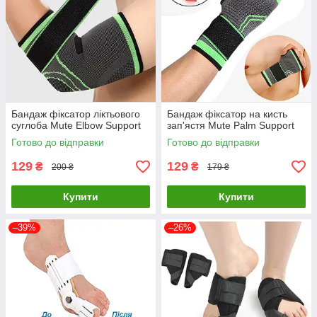
Бандаж фіксатор ліктьового
Бандаж фіксатор на кисть
суглоба Mute Elbow Support
зап'ястя Mute Palm Support
Готово до відправки
Готово до відправки
129
129
₴
₴
200 ₴
179 ₴
Купити
Купити
–39%
–26%