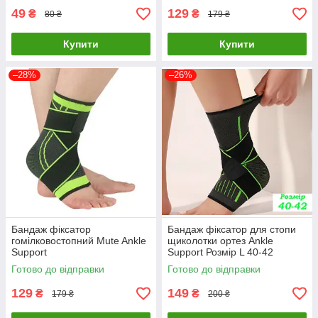
49
129
₴
₴
80 ₴
179 ₴
Купити
Купити
–28%
–26%
Бандаж фіксатор
Бандаж фіксатор для стопи
гомілковостопний Mute Ankle
щиколотки ортез Ankle
Support
Support Розмір L 40-42
Готово до відправки
Готово до відправки
129
149
₴
₴
179 ₴
200 ₴