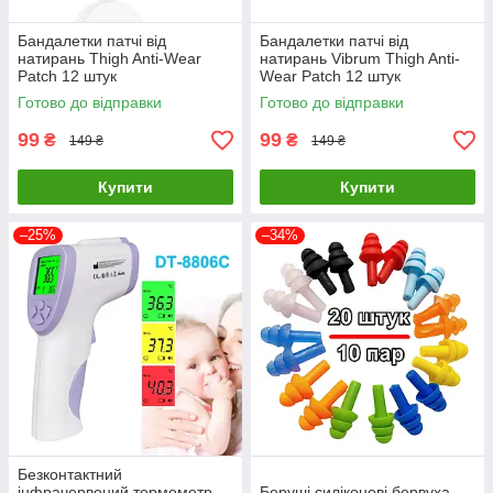
Бандалетки патчі від
Бандалетки патчі від
натирань Thigh Anti-Wear
натирань Vibrum Thigh Anti-
Patch 12 штук
Wear Patch 12 штук
Готово до відправки
Готово до відправки
99
99
₴
₴
149 ₴
149 ₴
Купити
Купити
–25%
–34%
Безконтактний
інфрачервоний термометр
Беруші силіконові бервуха