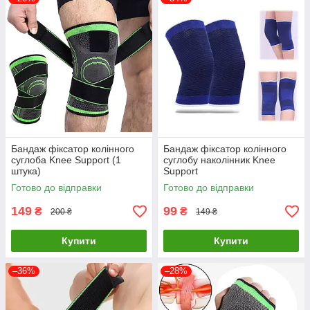
Бандаж фіксатор колінного
Бандаж фіксатор колінного
суглоба Knee Support (1
суглобу наколінник Knee
штука)
Support
Готово до відправки
Готово до відправки
149
99
₴
₴
200 ₴
149 ₴
Купити
Купити
–36%
–28%