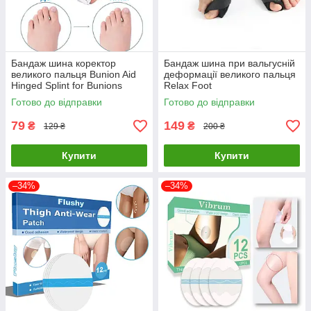
Бандаж шина коректор
Бандаж шина при вальгусній
великого пальця Bunion Aid
деформації великого пальця
Hinged Splint for Bunions
Relax Foot
Готово до відправки
Готово до відправки
79
149
₴
₴
129 ₴
200 ₴
Купити
Купити
–34%
–34%