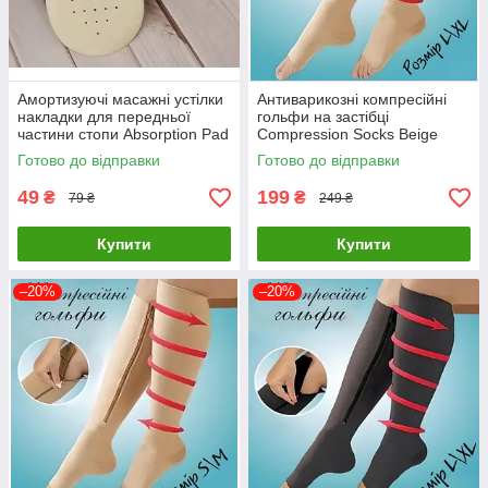
Амортизуючі масажні устілки
Антиварикозні компресійні
накладки для передньої
гольфи на застібці
частини стопи Absorption Pad
Compression Socks Beige
Розмір L\XL
Готово до відправки
Готово до відправки
49
199
₴
₴
79 ₴
249 ₴
Купити
Купити
–20%
–20%