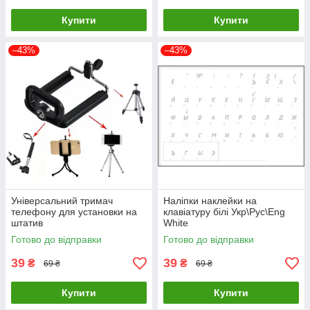
Купити
Купити
–43%
–43%
Універсальний тримач
Наліпки наклейки на
телефону для установки на
клавіатуру білі Укр\Рус\Eng
штатив
White
Готово до відправки
Готово до відправки
39
39
₴
₴
69 ₴
69 ₴
Купити
Купити