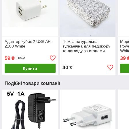
Адаптер кубик 2 USB AR-
Пемза натуральна
Мер
2100 White
вулканічна для педикюру
Powe
та догляду за стопами
Whit
59
39
₴
89 ₴
40
₴
Купити
Подібні товари компанії