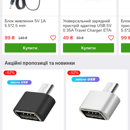
Блок живлення 5V 1A
Універсальний зарядний
Блок
5.5*2.5 mm
пристрій адаптер USB 5V
прис
0.35A Travel Charger ETA-
5.5*
U90EWE
99
49
99
₴
₴
149 ₴
69 ₴
Купити
Купити
Акційні пропозиції та новинки
–52%
–52%