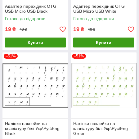
Адаптер перехідник OTG
Адаптер перехідник OTG
USB Micro USB Black
USB Micro USB White
Готово до відправки
Готово до відправки
19
19
₴
₴
40 ₴
40 ₴
Купити
Купити
–51%
–51%
Наліпки наклейки на
Наліпки наклейки на
клавіатуру білі Укр\Рус\Eng
клавіатуру білі Укр\Рус\Eng
Black
Green