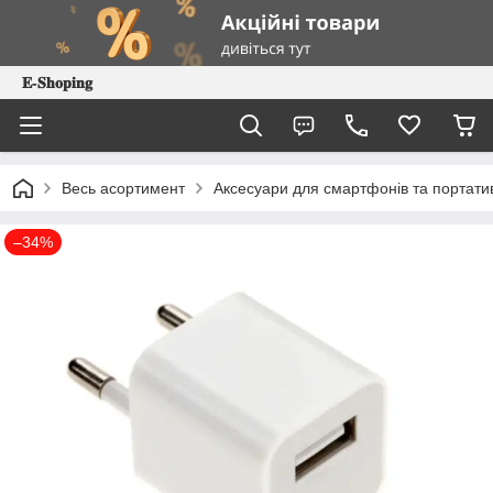
𝐄-𝐒𝐡𝐨𝐩𝐢𝐧𝐠
Весь асортимент
Аксесуари для смартфонів та портатив
–34%