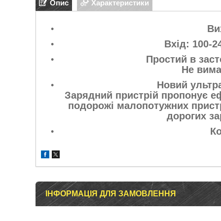
Опис
Характеристики
Ви
Вхід: 100-2
Простий в засто
Не вима
Новий ультр
Зарядний пристрій пропонує еф
подорожі малопотужних пристро
дорогих за
Ко
ІНФОРМАЦІЯ ДЛЯ ЗАМОВЛЕННЯ