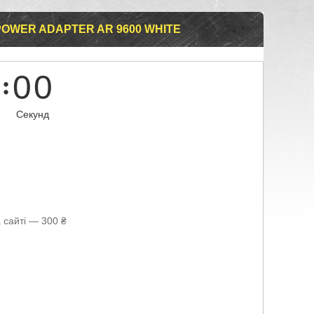
OWER ADAPTER AR 9600 WHITE
0
0
Секунд
 сайті — 300 ₴