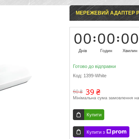
МЕРЕЖЕВИЙ АДАПТЕР P
0
0
0
0
0
0
Днів
Годин
Хвилин
Готово до відправки
Код:
1399-White
39 ₴
60 ₴
Мінімальна сума замовлення на
Купити
Купити з