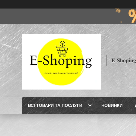
𝐄-𝐒𝐡𝐨𝐩𝐢𝐧𝐠
ВСІ ТОВАРИ ТА ПОСЛУГИ
НОВИНКИ