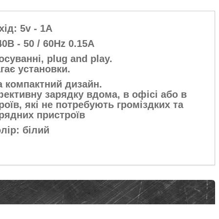
хід: 5v - 1A
40В - 50 / 60Hz 0.15A
суванні, plug and play.
гає установки.
а компактний дизайн.
ективну зарядку вдома, в офісі або в
їв, які не потребують громіздких та
рядних пристроїв
лір: білий