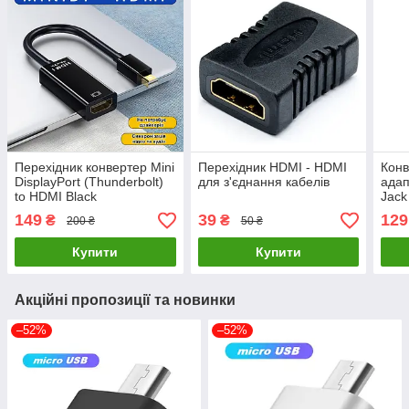
Перехідник конвертер Mini
Перехідник HDMI - HDMI
Конв
DisplayPort (Thunderbolt)
для з'єднання кабелів
адап
to HDMI Black
Jack
149
39
129
₴
₴
200 ₴
50 ₴
Купити
Купити
Акційні пропозиції та новинки
–52%
–52%