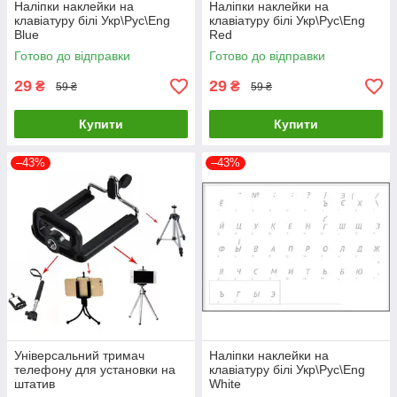
Наліпки наклейки на
Наліпки наклейки на
клавіатуру білі Укр\Рус\Eng
клавіатуру білі Укр\Рус\Eng
Blue
Red
Готово до відправки
Готово до відправки
29
29
₴
₴
59 ₴
59 ₴
Купити
Купити
–43%
–43%
Універсальний тримач
Наліпки наклейки на
телефону для установки на
клавіатуру білі Укр\Рус\Eng
штатив
White