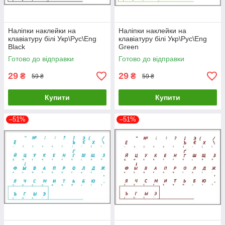
Наліпки наклейки на
Наліпки наклейки на
клавіатуру білі Укр\Рус\Eng
клавіатуру білі Укр\Рус\Eng
Black
Green
Готово до відправки
Готово до відправки
29
29
₴
₴
59 ₴
59 ₴
Купити
Купити
–51%
–51%