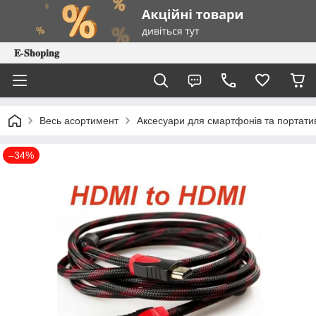
𝐄-𝐒𝐡𝐨𝐩𝐢𝐧𝐠
Весь асортимент
Аксесуари для смартфонів та портатив
–34%