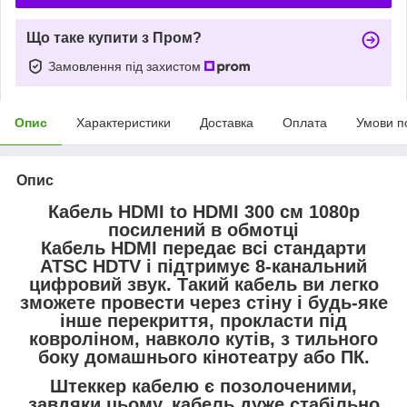
Що таке купити з Пром?
Замовлення під захистом
Опис
Характеристики
Доставка
Оплата
Умови п
Опис
Кабель HDMI to HDMI 300 см 1080p
посилений в обмотці
Кабель HDMI передає всі стандарти
ATSC HDTV і підтримує 8-канальний
цифровий звук. Такий кабель ви легко
зможете провести через стіну і будь-яке
інше перекриття, прокласти під
ковроліном, навколо кутів, з тильного
боку домашнього кінотеатру або ПК.
Штеккер кабелю є позолоченими,
завдяки цьому, кабель дуже стабільно