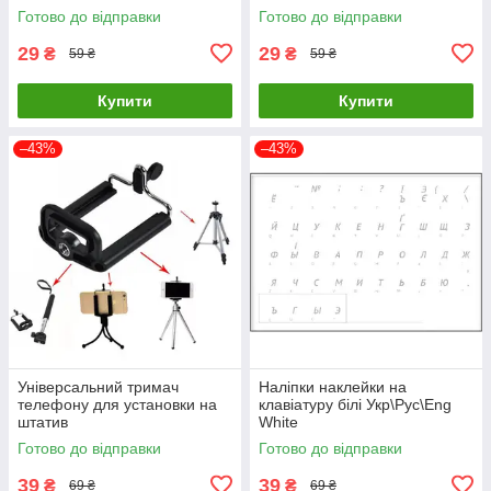
Готово до відправки
Готово до відправки
29
29
₴
₴
59 ₴
59 ₴
Купити
Купити
–43%
–43%
Універсальний тримач
Наліпки наклейки на
телефону для установки на
клавіатуру білі Укр\Рус\Eng
штатив
White
Готово до відправки
Готово до відправки
39
39
₴
₴
69 ₴
69 ₴