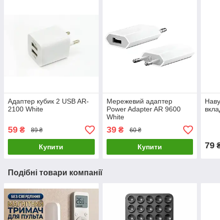
Адаптер кубик 2 USB AR-
Мережевий адаптер
Наву
2100 White
Power Adapter AR 9600
вкл
White
59
39
₴
₴
89 ₴
60 ₴
79
Купити
Купити
Подібні товари компанії