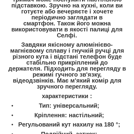
підставкою. Зручно на кухні, коли ви
готуєте або вечеряєте і хочете
періодично заглядати в
смартфон. Також його можна
використовувати в якості палиці для
Селфі.
Завдяки якісному алюмінієво-
магнієвому сплаву і гнучкій ручці для
різного кута і відстані телефон буде
стабільно прикріплений до
держателя. Підходить для перегляду в
режимі гучного зв'язку,
відеодзвінків. Має м'який комір для
зручного перегляду.
характеристики
:
Тип: універсальний;
Кріплення: настільний;
Регульований кут нахилу на 180 °;