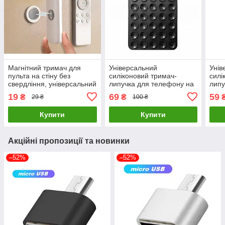
Магнітний тримач для
Універсальний
Унів
пульта на стіну без
силіконовий тримач-
силі
свердління, універсальний
липучка для телефону на
липу
настінний органайзер
40 присосках Lipper Black
40 п
19
69
59
₴
₴
29 ₴
100 ₴
Magnetic Holder Remote
Купити
Купити
Акційні пропозиції та новинки
–52%
–52%