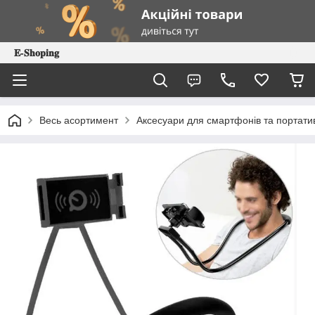
𝐄-𝐒𝐡𝐨𝐩𝐢𝐧𝐠
Весь асортимент
Аксесуари для смартфонів та портатив