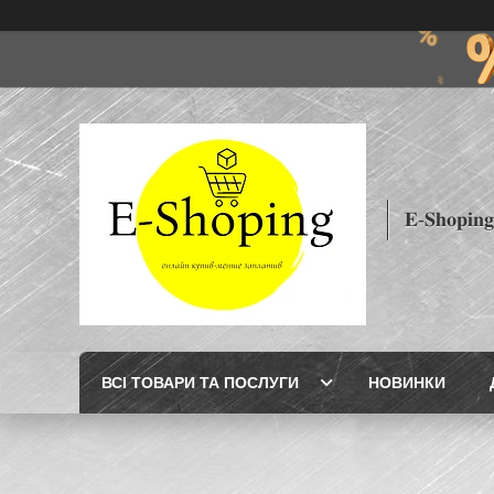
𝐄-𝐒𝐡𝐨𝐩𝐢𝐧𝐠
ВСІ ТОВАРИ ТА ПОСЛУГИ
НОВИНКИ