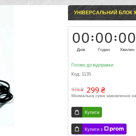
УНІВЕРСАЛЬНИЙ БЛОК 
0
0
0
0
0
0
Днів
Годин
Хвилин
Готово до відправки
Код:
1135
299 ₴
379 ₴
Мінімальна сума замовлення на
Купити
Купити з