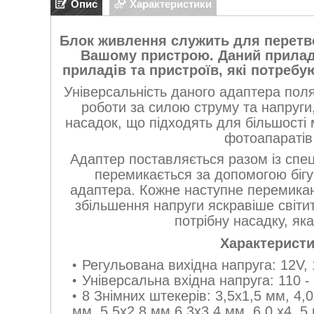
Опис
Характеристики
Блок живлення служить для перетво
Вашому пристрою. Даний прилад
приладів та пристроїв, які потреб
Універсальність даного адаптера пол
роботи за силою струму та напруги
насадок, що підходять для більшості
фотоапаратів 
Адаптер поставляється разом із спе
перемикається за допомогою бігу
адаптера. Кожне наступне перемиканн
збільшення напруги яскравіше світит
потрібну насадку, яка
Характеристи
Регульована вихідна напруга: 12V, 1
Універсальна вхідна напруга: 110 -
8 Знімних штекерів: 3,5х1,5 мм, 4,0
мм, 5,5х2,8 мм 6,3х3,4 мм, 6,0 х4, 5