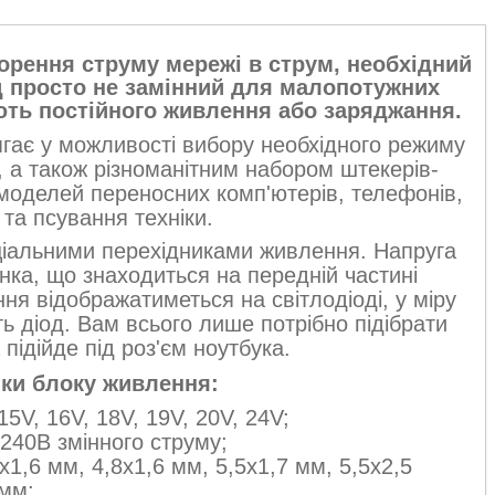
рення струму мережі в струм, необхідний
 просто не замінний для малопотужних
ують постійного живлення або заряджання.
ягає у можливості вибору необхідного режиму
, а також різноманітним набором штекерів-
 моделей переносних комп'ютерів, телефонів,
та псування техніки.
ціальними перехідниками живлення. Напруга
нка, що знаходиться на передній частині
я відображатиметься на світлодіоді, у міру
ь діод. Вам всього лише потрібно підібрати
 підійде під роз'єм ноутбука.
ки блоку живлення:
5V, 16V, 18V, 19V, 20V, 24V;
 240В змінного струму;
х1,6 мм, 4,8х1,6 мм, 5,5х1,7 мм, 5,5х2,5
 мм;