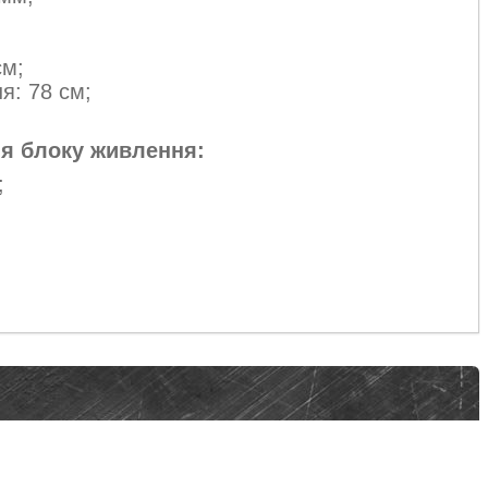
см;
я: 78 см;
я блоку живлення:
;