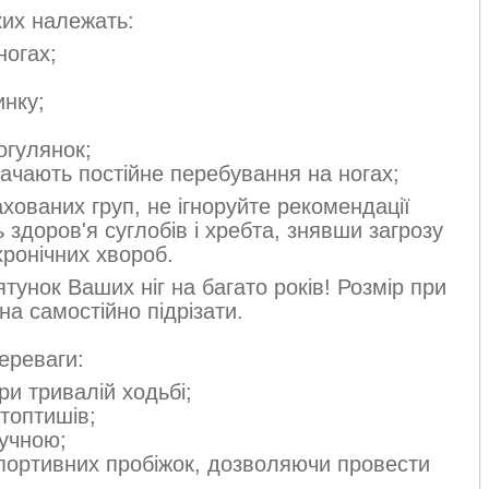
ких належать:
ногах;
инку;
огулянок;
ачають постійне перебування на ногах;
хованих груп, не ігноруйте рекомендації
 здоров'я суглобів і хребта, знявши загрозу
хронічних хвороб.
ятунок Ваших ніг на багато років! Розмір при
на самостійно підрізати.
ереваги:
и тривалій ходьбі;
атоптишів;
ручною;
спортивних пробіжок, дозволяючи провести