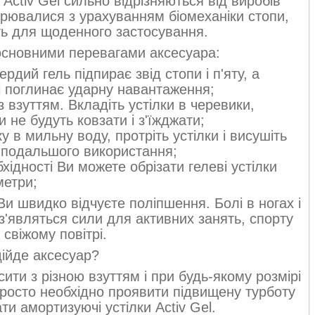
Activ Gel сильно відрізняються від виробів
орювалися з урахуванням біомеханіки стопи,
ть для щоденного застосування.
основними перевагами аксесуара:
рдий гель підпирає звід стопи і п'яту, а
і поглинає ударну навантаження;
 взуттям. Вкладіть устілки в черевики,
и не будуть ковзати і з'їжджати;
у в мильну воду, протріть устілки і висушіть
до подальшого використання;
хідності Ви можете обрізати гелеві устілки
метри;
Ви швидко відчуєте поліпшення. Болі в ногах і
з'являться сили для активних занять, спорту
а свіжому повітрі.
дійде аксесуар?
сити з різною взуттям і при будь-якому розмірі
просто необхідно проявити підвищену турботу
ти амортизуючі устілки Activ Gel.