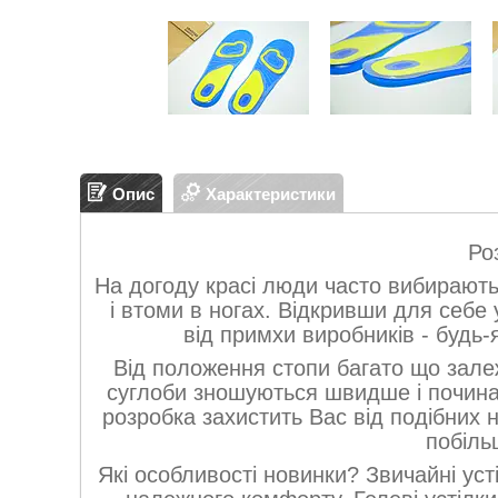
Опис
Характеристики
Ро
На догоду красі люди часто вибирають 
і втоми в ногах. Відкривши для себе 
від примхи виробників - будь-
Від положення стопи багато що залеж
суглоби зношуються швидше і починаю
розробка захистить Вас від подібних
побіль
Які особливості новинки? Звичайні ус