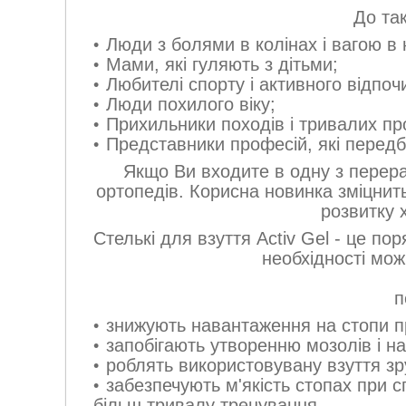
До та
Люди з болями в колінах і вагою в 
Мами, які гуляють з дітьми;
Любителі спорту і активного відпоч
Люди похилого віку;
Прихильники походів і тривалих пр
Представники професій, які передб
Якщо Ви входите в одну з перера
ортопедів. Корисна новинка зміцнить
розвитку 
Cтелькі для взуття Activ Gel - це пор
необхідності мож
п
знижують навантаження на стопи пр
запобігають утворенню мозолів і н
роблять використовувану взуття з
забезпечують м'якість стопах при 
більш тривалу тренування.