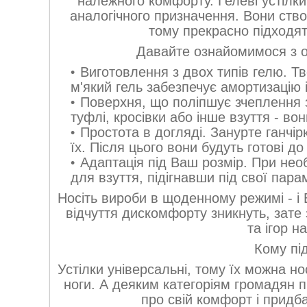
належного комфорту. Гелеві устілки 
аналогічного призначення. Вони ств
тому прекрасно підходя
Давайте ознайомимося з 
Виготовлення з двох типів гелю. Тве
м'який гель забезпечує амортизацію 
Поверхня, що поліпшує зчеплення з
туфлі, кросівки або інше взуття - вон
Простота в догляді. Занурте ганчірк
їх. Після цього вони будуть готові 
Адаптація під Ваш розмір. При необ
для взуття, підігнавши під свої пара
Носіть вироби в щоденному режимі - і 
відчуття дискомфорту зникнуть, зате 
та ігор н
Кому пі
Устілки універсальні, тому їх можна но
ноги. А деяким категоріям громадян 
про свій комфорт і придба