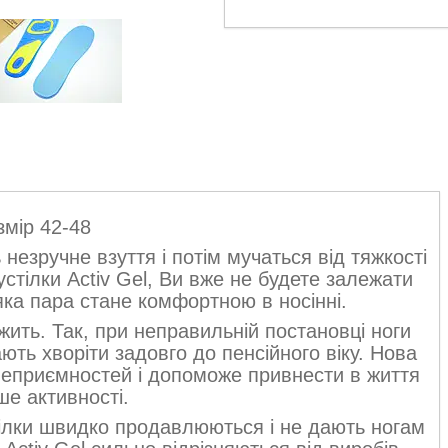
змір 42-48
незручне взуття і потім мучаться від тяжкості
устілки Activ Gel, Ви вже не будете залежати
яка пара стане комфортною в носінні.
ить. Так, при неправильній постановці ноги
ть хворіти задовго до пенсійного віку. Нова
 неприємностей і допоможе привнести в життя
ше активності.
тілки швидко продавлюються і не дають ногам