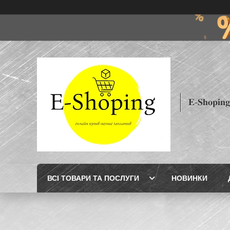
𝐄-𝐒𝐡𝐨𝐩𝐢𝐧𝐠
ВСІ ТОВАРИ ТА ПОСЛУГИ
НОВИНКИ