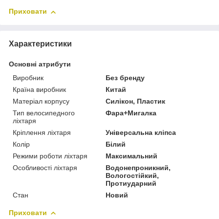
Приховати
Характеристики
Основні атрибути
Виробник
Без бренду
Країна виробник
Китай
Матеріал корпусу
Силікон, Пластик
Тип велосипедного
Фара+Мигалка
ліхтаря
Кріплення ліхтаря
Універсальна кліпса
Колір
Білий
Режими роботи ліхтаря
Максимальний
Особливості ліхтаря
Водонепроникний,
Вологостійкий,
Протиударний
Стан
Новий
Приховати