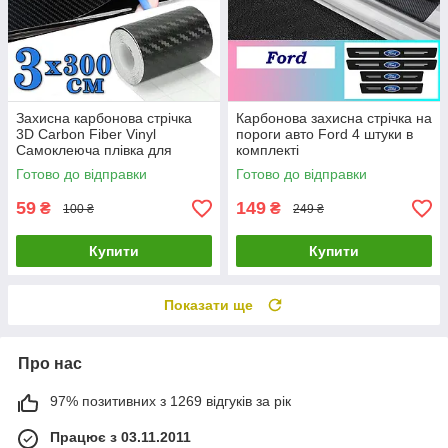
Захисна карбонова стрічка
Карбонова захисна стрічка на
3D Carbon Fiber Vinyl
пороги авто Ford 4 штуки в
Самоклеюча плівка для
комплекті
тюнінгу авто, порогів,
Готово до відправки
Готово до відправки
бампера 3х300 см
59
149
₴
₴
100 ₴
249 ₴
Купити
Купити
Показати ще
Про нас
97% позитивних з 1269 відгуків за рік
Працює з 03.11.2011