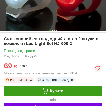
Силіконовий світлодіодний ліхтар 2 штуки в
комплекті Led Light Set HJ-008-2
Готово до відправки
Код: 1005
Роздріб
69
₴
100 ₴
Мінімальна сума замовлення на сайті — 300 ₴
Економія
31 ₴
Залишилось
26 днів
Купити
або