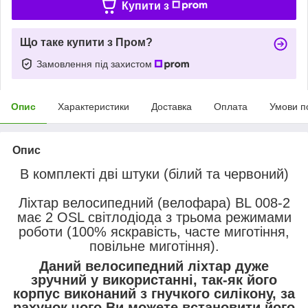
Купити з
Що таке купити з Пром?
Замовлення під захистом
Опис
Характеристики
Доставка
Оплата
Умови п
Опис
В комплекті дві штуки (білий та червоний)
Ліхтар велосипедний (велофара) BL 008-2
має 2 OSL світлодіода з трьома режимами
роботи (100% яскравість, часте миготіння,
повільне миготіння).
Даний велосипедний ліхтар дуже
зручний у використанні, так-як його
корпус виконаний з гнучкого силікону, за
рахунок чого Ви можете встановити його