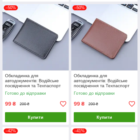
–50%
–50%
Обкладинка для
Обкладинка для
автодокументів: Водійське
автодокументів: Водійське
посвідчення та Техпаспорт
посвідчення та Техпаспорт
Driver License Holder Black
Driver License Holder Brown
Готово до відправки
Готово до відправки
99
99
₴
₴
200 ₴
200 ₴
Купити
Купити
–42%
–41%