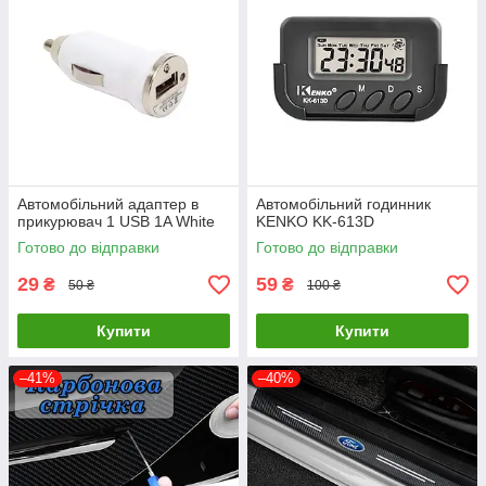
Автомобільний адаптер в
Автомобільний годинник
прикурювач 1 USB 1A White
KENKO KK-613D
Готово до відправки
Готово до відправки
29
59
₴
₴
50 ₴
100 ₴
Купити
Купити
–41%
–40%