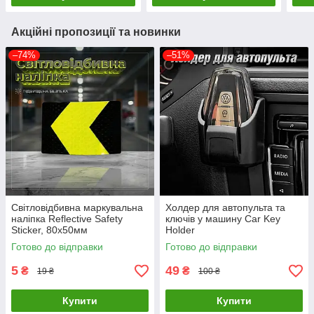
Акційні пропозиції та новинки
–74%
–51%
Світловідбивна маркувальна
Холдер для автопульта та
наліпка Reflective Safety
ключів у машину Car Key
Sticker, 80х50мм
Holder
Готово до відправки
Готово до відправки
5
49
₴
₴
19 ₴
100 ₴
Купити
Купити