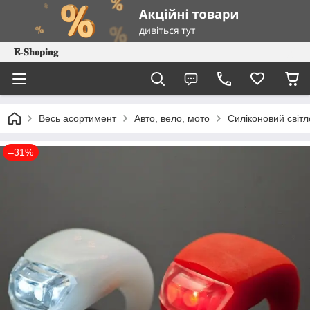
𝐄-𝐒𝐡𝐨𝐩𝐢𝐧𝐠
Весь асортимент
Авто, вело, мото
Силіконовий світл
–31%