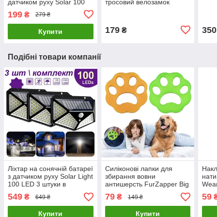
датчиком руху Solar 100
тросовий велозамок
LED
Robesbon
199
₴
279 ₴
179
350
₴
Купити
Подібні товари компанії
Ліхтар на сонячній батареї
Силіконові лапки для
Накл
з датчиком руху Solar Light
збирання вовни
нати
100 LED 3 штуки в
антишерсть FurZapper Big
Wear
комплекті
2 штуки в комплекті 95 мм
комп
549
79
59
₴
₴
649 ₴
149 ₴
Купити
Купити