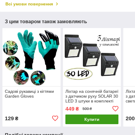
Всі умови повернення
З цим товаром також замовляють
Садові рукавиці з кігтями
Ліхтар на сонячній батареї
Ліхт
Garden Gloves
з датчиком руху SOLAR 30
з да
LED 3 штуки в комплекті
свет
бат
449
₴
500 ₴
129
200
₴
Купити