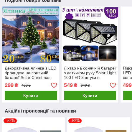
Подібні товари компанії
Декоративна ялинка з LED
Ліхтар на сонячній батареї
Підс
гірляндою на сонячній
з датчиком руху Solar Light
LED 
батареї Solar Christmas
100 LED 3 штуки в
соня
Tree 80 см
комплекті
Num
299
549
499
₴
₴
400 ₴
649 ₴
Купити
Купити
Акційні пропозиції та новинки
–52%
–52%