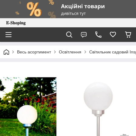
𝐄-𝐒𝐡𝐨𝐩𝐢𝐧𝐠
Весь асортимент
Освітлення
Світильник садовий Ins