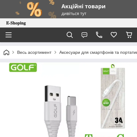
𝐄-𝐒𝐡𝐨𝐩𝐢𝐧𝐠
Весь асортимент
Аксесуари для смартфонів та портатив