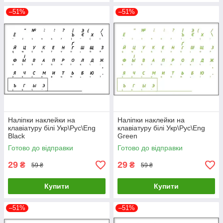
–51%
–51%
Наліпки наклейки на
Наліпки наклейки на
клавіатуру білі Укр\Рус\Eng
клавіатуру білі Укр\Рус\Eng
Black
Green
Готово до відправки
Готово до відправки
29
29
₴
₴
59 ₴
59 ₴
Купити
Купити
–51%
–51%