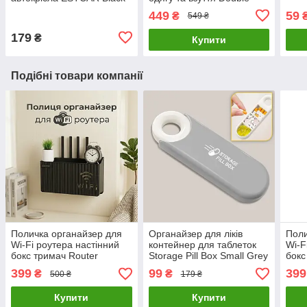
Pole
449
59
₴
549 ₴
179
₴
Купити
Подібні товари компанії
Поличка органайзер для
Органайзер для ліків
Поли
Wi-Fi роутера настінний
контейнер для таблеток
Wi-F
бокс тримач Router
Storage Pill Box Small Grey
бокс
Storage Box Black
Stor
399
99
399
₴
₴
500 ₴
179 ₴
Купити
Купити