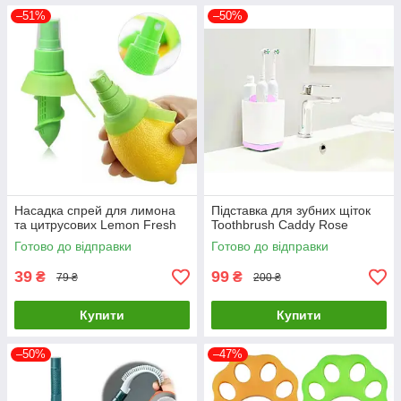
–51%
–50%
Насадка спрей для лимона
Підставка для зубних щіток
та цитрусових Lemon Fresh
Toothbrush Caddy Rose
Готово до відправки
Готово до відправки
39
99
₴
₴
79 ₴
200 ₴
Купити
Купити
–50%
–47%