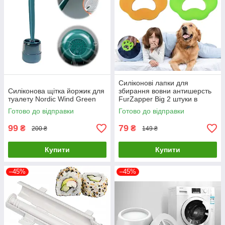
Силіконові лапки для
Силіконова щітка йоржик для
збирання вовни антишерсть
туалету Nordic Wind Green
FurZapper Big 2 штуки в
комплекті 95 мм
Готово до відправки
Готово до відправки
99
79
₴
₴
200 ₴
149 ₴
Купити
Купити
–45%
–45%