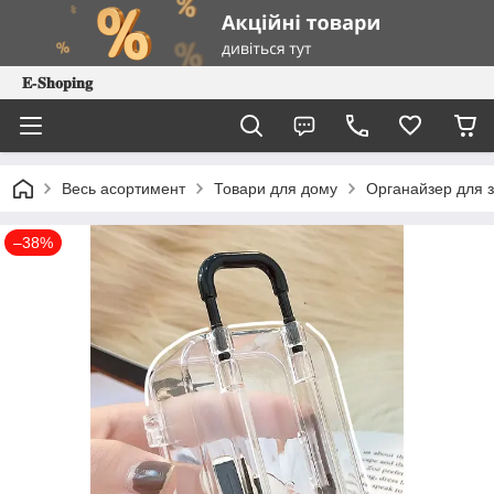
𝐄-𝐒𝐡𝐨𝐩𝐢𝐧𝐠
Весь асортимент
Товари для дому
Органайзер для з
–38%