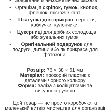
Зберігання міні-косметичних засобів.
Організація
скріпок, гумок, кнопок
,
флешок, microSD-карт.
Шкатулка для прикрас
: сережки,
каблучки, кулончики.
Цукерниці
для дрібних солодощів
або жувальних гумок.
Оригінальний подарунок
для
подруги, дитини або як прикраса для
фотозони.
Розмір:
76 × 38 × 51 мм
Матеріал:
прозорий пластик з
деталями чорного кольору
Форма:
валіза з коліщатками та
висувною ручкою
Цей товар — не просто коробочка, а
маленький витвір мистецтва для організації