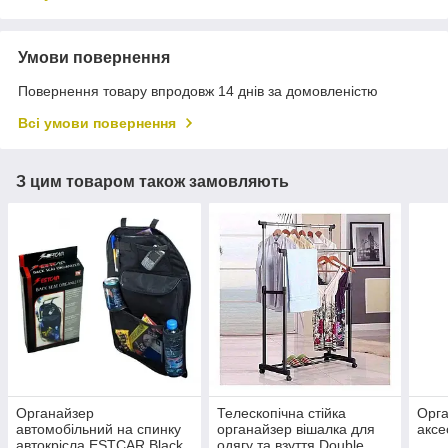
Умови повернення
Повернення товару впродовж 14 днів за домовленістю
Всі умови повернення
З цим товаром також замовляють
Органайзер
Телескопічна стійка
Орга
автомобільний на спинку
органайзер вішалка для
аксе
автокрісла ESTCAR Black
одягу та взуття Double