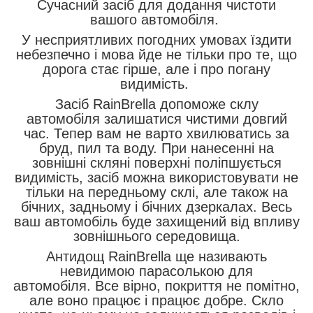
Сучасний засіб для додання чистоти
вашого автомобіля.
У несприятливих погодних умовах їздити
небезпечно і мова йде не тільки про те, що
дорога стає гірше, але і про погану
видимість.
Засіб RainBrella допоможе склу
автомобіля залишатися чистими довгий
час. Тепер вам не варто хвилюватись за
бруд, пил та воду. При нанесенні на
зовнішні скляні поверхні поліпшується
видимість, засіб можна використовувати не
тільки на передньому склі, але також на
бічних, задньому і бічних дзеркалах. Весь
ваш автомобіль буде захищений від впливу
зовнішнього середовища.
Антидощ RainBrella ще називають
невидимою парасолькою для
автомобіля. Все вірно, покриття не помітно,
але воно працює і працює добре. Скло