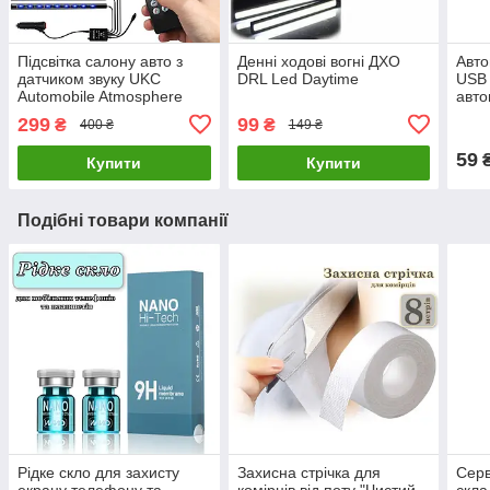
Підсвітка салону авто з
Денні ходові вогні ДХО
Авто
датчиком звуку UKC
DRL Led Daytime
USB
Automobile Atmosphere
авто
Lamp
прик
299
99
₴
₴
400 ₴
149 ₴
59
Купити
Купити
Подібні товари компанії
Рідке скло для захисту
Захисна стрічка для
Серв