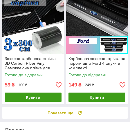
Захисна карбонова стрічка
Карбонова захисна стрічка на
3D Carbon Fiber Vinyl
пороги авто Ford 4 штуки в
Самоклеюча плівка для
комплекті
тюнінгу авто, порогів,
Готово до відправки
Готово до відправки
бампера 3х300 см
59
149
₴
₴
100 ₴
249 ₴
Купити
Купити
Показати ще
Про нас