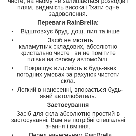
чисте, на ньому не залишається розводів і
плям, видимість висока і їхати одне
задоволення.
Переваги RainBrella:
Відштовхує бруд, дощ, пил та інше
Засіб не містить
каламутних складових, абсолютно
кристально чисте і ви не помітите
плівки на своєму автомобілі.
Покращує видимість в будь-яких
погодних умовах за рахунок чистоти
скла.
Легкий в нанесенні, впорається будь-
який автолюбитель.
Застосування
Засіб для скла абсолютно простий в
застосуванні. Вам не потрібні спеціальні
знання і вміння.
Перед нанесенням RainBrella