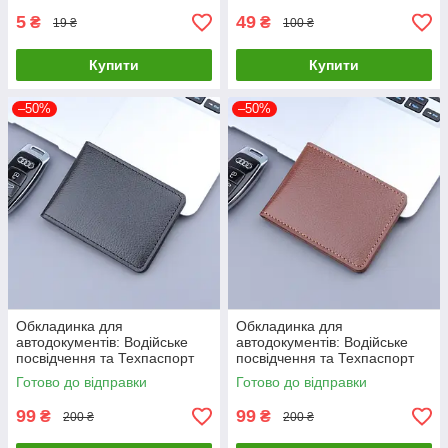
5
49
₴
₴
19 ₴
100 ₴
Купити
Купити
–50%
–50%
Обкладинка для
Обкладинка для
автодокументів: Водійське
автодокументів: Водійське
посвідчення та Техпаспорт
посвідчення та Техпаспорт
Driver License Holder Black
Driver License Holder Brown
Готово до відправки
Готово до відправки
99
99
₴
₴
200 ₴
200 ₴