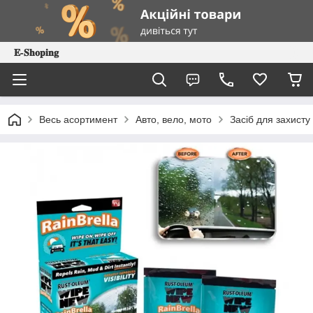
𝐄-𝐒𝐡𝐨𝐩𝐢𝐧𝐠
Весь асортимент
Авто, вело, мото
Засіб для захисту 