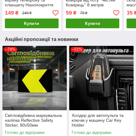
екрану телефону та
комірців від поту "Чистий
скла
планшету Нанопокриття
Комірець'' 8 метрів
масл
9H Nano Liquid Screen
Clea
149
59
35
₴
₴
249 ₴
79 ₴
Protector (2 штуки)
Купити
Купити
Акційні пропозиції та новинки
–74%
–51%
Світловідбивна маркувальна
Холдер для автопульта та
наліпка Reflective Safety
ключів у машину Car Key
Sticker, 80х50мм
Holder
Готово до відправки
Готово до відправки