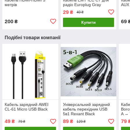
метрів
радіо Europlug Gray
AUX
29
₴
40 ₴
200
69
₴
Купити
Подібні товари компанії
Кабель зарядний AWEI
Універсальний зарядний
Кабе
CL-61 Micro USB Black
кабель перехідник USB
Boro
5в1 Rexant Black
A → 
49
89
79
₴
₴
79 ₴
129 ₴