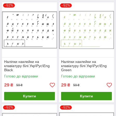
–51%
–51%
Наліпки наклейки на
Наліпки наклейки на
клавіатуру білі Укр\Рус\Eng
клавіатуру білі Укр\Рус\Eng
Black
Green
Готово до відправки
Готово до відправки
29
29
₴
₴
59 ₴
59 ₴
Купити
Купити
–51%
–51%