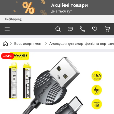
𝐄-𝐒𝐡𝐨𝐩𝐢𝐧𝐠
Весь асортимент
Аксесуари для смартфонів та портатив
–34%