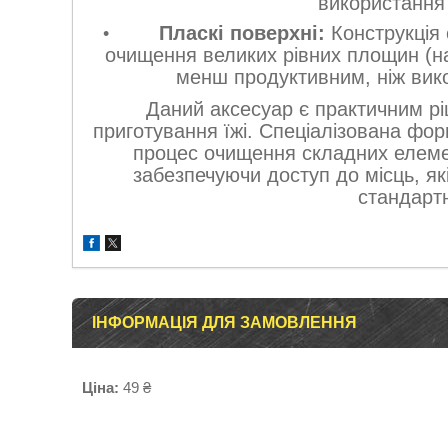
використання
Пласкі поверхні:
Конструкція 
очищення великих рівних площин (н
менш продуктивним, ніж вико
Даний аксесуар є практичним рі
приготування їжі. Спеціалізована фо
процес очищення складних елемен
забезпечуючи доступ до місць, я
стандарт
ІНФОРМАЦІЯ ДЛЯ ЗАМОВЛЕННЯ
Ціна:
49 ₴