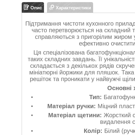
Опис
Характеристики
Підтримання чистоти кухонного прилад
часто перетворюється на складний т
справляються з пригорілим жиром у 
ефективно очистити 
Ця спеціалізована багатофункціона
таких складних завдань. Її унікальніст
складається з декількох рядів скруч
мініатюрні йоржики для пляшок. Так
решіток та проникати у найвужчі щіл
Основні 
Тип:
Багатофунк
Матеріал ручки:
Міцний пласти
Матеріал щетини:
Жорсткий с
видалення с
Колір:
Білий (ручк