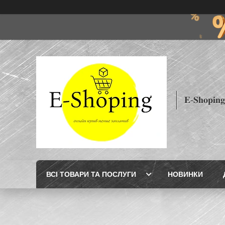
𝐄-𝐒𝐡𝐨𝐩𝐢𝐧𝐠
ВСІ ТОВАРИ ТА ПОСЛУГИ
НОВИНКИ