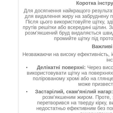
Коротка інстру
Для досягнення найкращого результа
для видалення жиру на забруднену п
Після цього використовуйте щітку, з
прутів решітки або всередині щілин. З
розм'якшений бруд видаляється шви
промийте щітку під про
Важливі
Незважаючи на високу ефективність, і
ін
Делікатні поверхні:
Через висо
використовувати щітку на поверхня
полірованому хромi або на глянц
може призвест
Застарілий, скам'янілий нагар:
розм'якшеним жиром. Проте, 
перетворився на тверду кірку, в
недостатньо ефективним без по