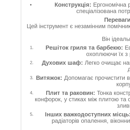
Конструкція:
Ергономічна р
спеціалізована пот
Переваги
Цей інструмент є незамінним помічнико
Він ідеаль
Решіток гриля та барбекю:
Еф
охоплюючи їх з 
Духових шаф:
Легко очищає нап
Витяжок:
Допомагає прочистити ве
корп
Плит та раковин:
Тонка конст
конфорок, у стиках між плитою та 
злив
Інших важкодоступних місць
радіаторів опалення, віконни