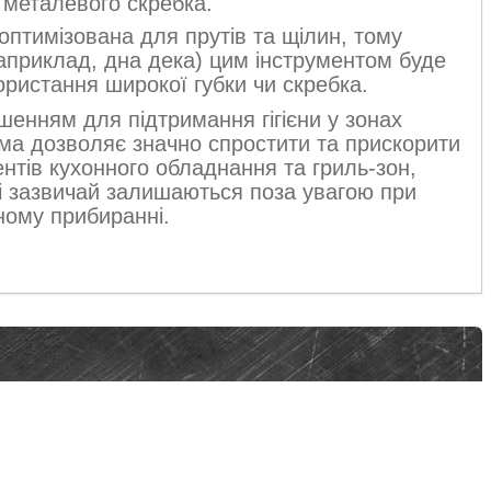
 металевого скребка.
оптимізована для прутів та щілин, тому
априклад, дна дека) цим інструментом буде
ристання широкої губки чи скребка.
шенням для підтримання гігієни у зонах
рма дозволяє значно спростити та прискорити
тів кухонного обладнання та гриль-зон,
кі зазвичай залишаються поза увагою при
ному прибиранні.