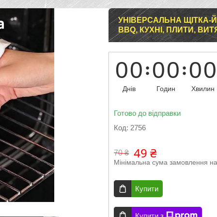
УНІВЕРСАЛЬНА ЩІТКА-
BBQ, КУХНІ, ПЛИТИ, В
0
0
0
0
0
0
Днів
Годин
Хвилин
Готово до відправки
Код:
2756
49 ₴
70 ₴
Мінімальна сума замовлення на
Купити
Купити з