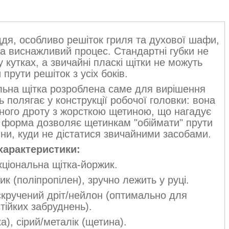
дя, особливо решіток гриля та духової шафи,
а виснажливий процес. Стандартні губки не
кутках, а звичайні пласкі щітки не можуть
прути решіток з усіх боків.
льна щітка розроблена саме для вирішення
ь полягає у конструкції робочої головки: вона
еного дроту з жорсткою щетиною, що нагадує
а форма дозволяє щетинкам "обіймати" прути
ини, куди не дістатися звичайними засобами.
характеристики:
ціональна щітка-йоржик.
к (поліпропілен), зручно лежить у руці.
кручений дріт/нейлон (оптимально для
тійких забруднень).
а), сірий/металік (щетина).