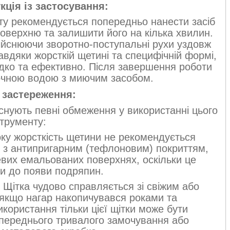
кція із застосування:
ту рекомендується попередньо нанести засіб
оверхню та залишити його на кілька хвилин.
дійснюючи зворотно-поступальні рухи уздовж
авдяки жорсткій щетині та специфічній формі,
дко та ефективно. Після завершення роботи
точною водою з миючим засобом.
 застереження:
снують певні обмеження у використанні цього
струменту:
ку жорсткість щетини не рекомендується
х з антипригарним (тефлоновим) покриттям,
евих емальованих поверхнях, оскільки це
и до появи подряпин.
Щітка чудово справляється зі свіжим або
якщо нагар накопичувався роками та
икористання тільки цієї щітки може бути
переднього тривалого замочування або