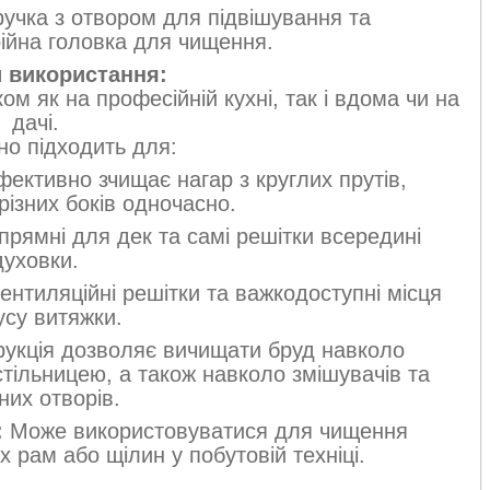
учка з отвором для підвішування та
рійна головка для чищення.
 використання:
м як на професійній кухні, так і вдома чи на
дачі.
но підходить для:
ективно зчищає нагар з круглих прутів,
різних боків одночасно.
рямні для дек та самі решітки всередині
духовки.
нтиляційні решітки та важкодоступні місця
усу витяжки.
рукція дозволяє вичищати бруд навколо
стільницею, а також навколо змішувачів та
них отворів.
:
Може використовуватися для чищення
х рам або щілин у побутовій техніці.