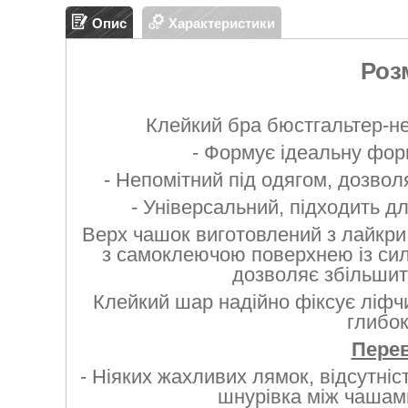
Опис
Характеристики
Розм
Клейкий бра бюстгальтер-н
- Формує ідеальну форм
- Непомітний під одягом, дозвол
- Універсальний, підходить д
Верх чашок виготовлений з лайкри 
з самоклеючою поверхнею із сил
дозволяє збільшит
Клейкий шар надійно фіксує ліфч
глибок
Перев
- Ніяких жахливих лямок, відсутніс
шнурівка між чашами