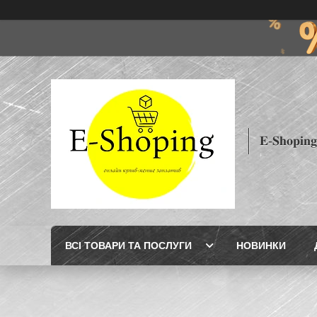
𝐄-𝐒𝐡𝐨𝐩𝐢𝐧𝐠
ВСІ ТОВАРИ ТА ПОСЛУГИ
НОВИНКИ