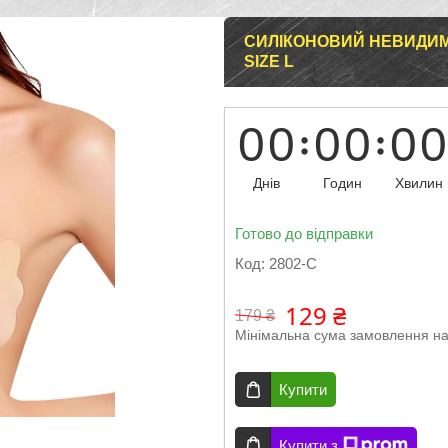
СИЛІКОНОВИЙ НЕВИДИМ
SIZE L
0
0
0
0
0
0
Днів
Годин
Хвилин
Готово до відправки
Код:
2802-C
129 ₴
179 ₴
Мінімальна сума замовлення на
Купити
Купити з