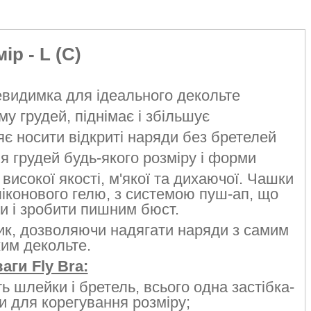
ір - L (C)
евидимка для ідеального декольте
у грудей, піднімає і збільшує
яє носити відкриті наряди без бретелей
ля грудей будь-якого розміру і форми
високої якості, м'якої та дихаючої. Чашки
іконового гелю, з системою пуш-ап, що
и і зробити пишним бюст.
ик, дозволяючи надягати наряди з самим
им декольте.
аги Fly Bra:
ть шлейки і бретель, всього одна застібка-
 для корегування розміру;