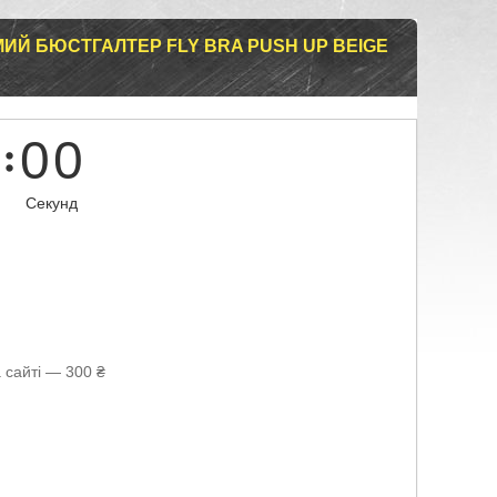
ИЙ БЮСТГАЛТЕР FLY BRA РUSH UP BEIGЕ
0
0
Секунд
 сайті — 300 ₴