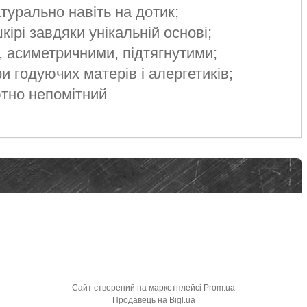
атурально навіть на дотик;
кірі завдяки унікальній основі;
, асиметричними, підтягнутими;
ри годуючих матерів і алергетиків;
тно непомітний
Сайт створений на маркетплейсі
Prom.ua
Продавець на Bigl.ua