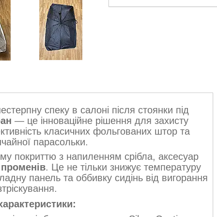
естерпну спеку в салоні після стоянки під
ран
— це інноваційне рішення для захисту
ективність класичних фольгованих штор та
ичайної парасольки.
му покриттю з напиленням срібла, аксесуар
 променів
. Це не тільки знижує температуру
ладну панель та оббивку сидінь від вигорання
зтріскування.
характеристики: