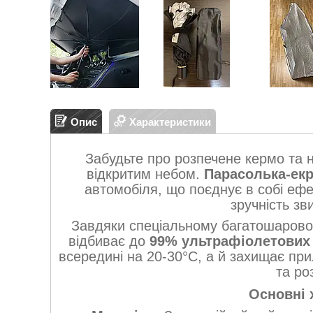
Опис
Характеристики
Забудьте про розпечене кермо та н
відкритим небом.
Парасолька-ек
автомобіля, що поєднує в собі еф
зручність зв
Завдяки спеціальному багатошарово
відбиває до
99% ультрафіолетових
всередині на 20-30°C, а й захищає при
та ро
Основні 