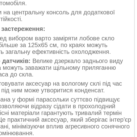
томобіля.
 на центральну консоль для додаткової
тійкості.
 застереження:
д вибором варто заміряти лобове скло
більше за 125х65 см, по краях можуть
ть загальну ефективність охолодження.
 датчиків:
Велике дзеркало заднього виду
ла можуть заважати щільному приляганню
аса до скла.
вувати аксесуар на вологому склі під час
 під ним може утворитися конденсат.
рана у формі парасольки суттєво підвищує
дозволяючи відразу сідати в прохолодний
кісні матеріали гарантують тривалий термін
 практичний аксесуар, який зберігає інтер’єр
ані, мінімізуючи вплив агресивного сонячного
омінювання.