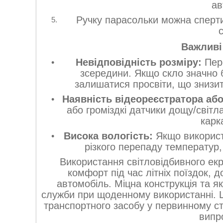
ав
Ручку парасольки можна сперти
с
Важливі
Невідповідність розміру:
Пере
зсередини. Якщо скло значно 
залишатися просвіти, що знизи
Наявність відеореєстратора або
або громіздкі датчики дощу/світ
карк
Висока вологість:
Якщо використо
різкого перепаду температур,
Використання світловідбивного ек
комфорт під час літніх поїздок, 
автомобіль. Міцна конструкція та я
служби при щоденному використанні. Це
транспортного засобу у первинному ст
випр