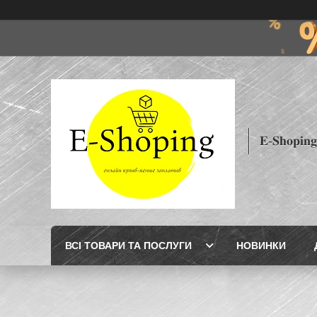
𝐄-𝐒𝐡𝐨𝐩𝐢𝐧𝐠
ВСІ ТОВАРИ ТА ПОСЛУГИ
НОВИНКИ