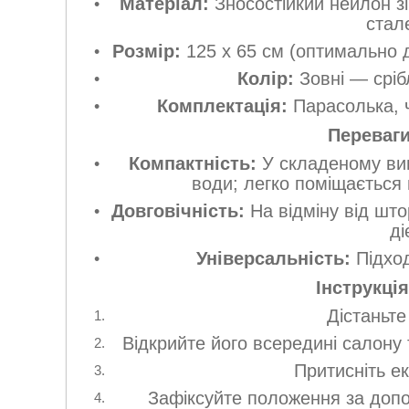
Матеріал:
Зносостійкий нейлон зі
стал
Розмір:
125 х 65 см (оптимально д
Колір:
Зовні — сріб
Комплектація:
Парасолька, ч
Переваги
Компактність:
У складеному виг
води; легко поміщається
Довговічність:
На відміну від што
ді
Універсальність:
Підход
Інструкці
Дістаньте
Відкрийте його всередині салону
Притисніть е
Зафіксуйте положення за допо