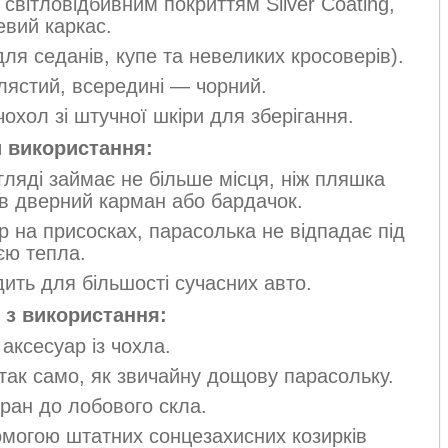
 світловідбивним покриттям Silver Coating,
евий каркас.
ля седанів, купе та невеликих кросоверів).
лястий, всередині — чорний.
охол зі штучної шкіри для зберігання.
 використання:
ляді займає не більше місця, ніж пляшка
 в дверний карман або бардачок.
р на присосках, парасолька не відпадає під
єю тепла.
ить для більшості сучасних авто.
я з використання:
 аксесуар із чохла.
 так само, як звичайну дощову парасольку.
кран до лобового скла.
могою штатних сонцезахисних козирків