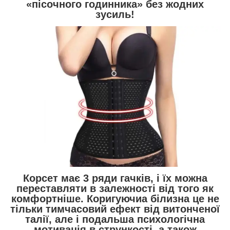
«пісочного годинника» без жодних
зусиль!
Корсет має 3 ряди гачків, і їх можна
переставляти в залежності від того як
комфортніше. Коригуючиа білизна це не
тільки тимчасовий ефект від витонченої
талії, але і подальша психологічна
мотивація в стрункості, а також