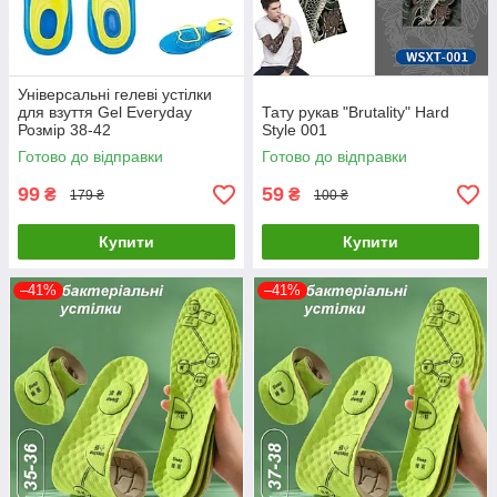
Універсальні гелеві устілки
для взуття Gel Everyday
Тату рукав "Brutality" Hard
Розмір 38-42
Style 001
Готово до відправки
Готово до відправки
99
59
₴
₴
179 ₴
100 ₴
Купити
Купити
–41%
–41%