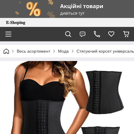
𝐄-𝐒𝐡𝐨𝐩𝐢𝐧𝐠
Весь асортимент
Мода
Стягуючий корсет універсаль