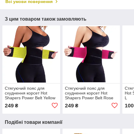
Всі умови повернення
З цим товаром також замовляють
Стягуючий пояс для
Стягуючий пояс для
Стяг
схуднення корсет Hot
схуднення корсет Hot
Hot 
Shapers Power Belt Yellow
Shapers Power Belt Rose
L
Size XL
Size XL
249
249
100
₴
₴
Подібні товари компанії