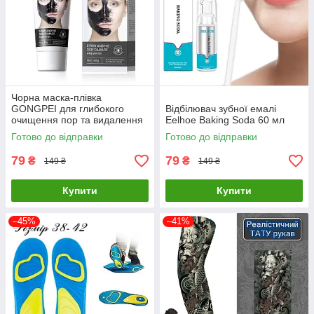
Чорна маска-плівка
GONGPEI для глибокого
Відбілювач зубної емалі
очищення пор та видалення
Eelhoe Baking Soda 60 мл
чорних цяток, 60 г
Готово до відправки
Готово до відправки
79
79
₴
₴
149 ₴
149 ₴
Купити
Купити
–45%
–41%