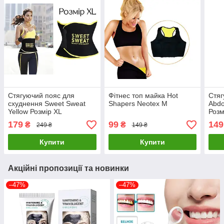
Стягуючий пояс для
Фітнес топ майка Hot
Стяг
схуднення Sweet Sweat
Shapers Neotex M
Abd
Yellow Розмір XL
Розм
179
99
149
₴
₴
249 ₴
149 ₴
Купити
Купити
Акційні пропозиції та новинки
–47%
–47%