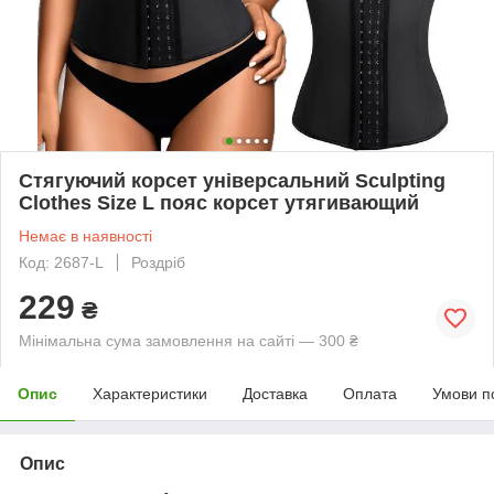
Стягуючий корсет універсальний Sculpting
Clothes Size L пояс корсет утягивающий
Немає в наявності
Код: 2687-L
Роздріб
229
₴
Мінімальна сума замовлення на сайті — 300 ₴
Опис
Характеристики
Доставка
Оплата
Умови п
Опис