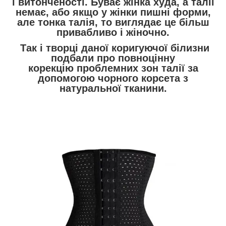
і витонченості. Буває жінка худа, а талії
немає, або якщо у жінки пишні форми,
але тонка талія, то виглядає це більш
привабливо і жіночно.
Так і творці даної коригуючої білизни
подбали про повноцінну
корекцію проблемних зон талії за
допомогою чорного корсета з
натуральної тканини.