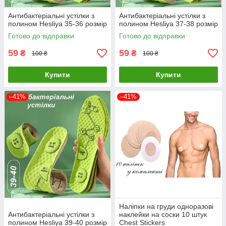
Антибактеріальні устілки з
Антибактеріальні устілки з
полином Hesliya 35-36 розмір
полином Hesliya 37-38 розмір
Готово до відправки
Готово до відправки
59
59
₴
₴
100 ₴
100 ₴
Купити
Купити
–41%
–41%
Наліпки на груди одноразові
Антибактеріальні устілки з
наклейки на соски 10 штук
полином Hesliya 39-40 розмір
Chest Stickers