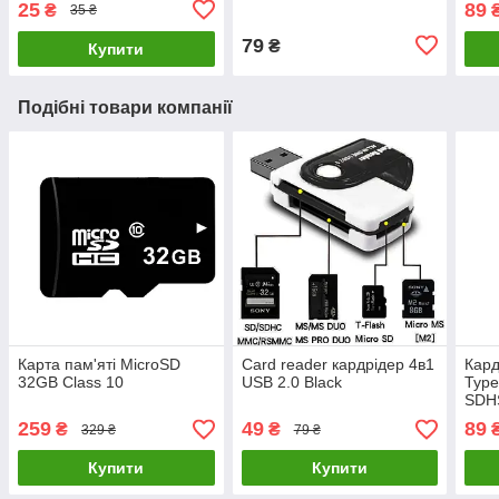
25
89
₴
35 ₴
79
₴
Купити
Подібні товари компанії
Карта пам'яті MicroSD
Card reader кардрідер 4в1
Кард
32GB Class 10
USB 2.0 Black
Type
SDH
259
49
89
₴
₴
329 ₴
79 ₴
Купити
Купити