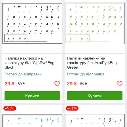
Наліпки наклейки на
Наліпки наклейки на
клавіатуру білі Укр\Рус\Eng
клавіатуру білі Укр\Рус\Eng
Black
Green
Готово до відправки
Готово до відправки
29
29
₴
₴
59 ₴
59 ₴
Купити
Купити
–51%
–51%