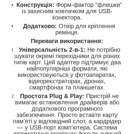
Конструкція:
Форм-фактор "флешки"
із захисним ковпачком для USB-
конектора.
Додатково:
Отвір для кріплення
ремінця.
Переваги використання:
Універсальність 2-в-1:
Не потрібно
шукати окремі перехідники для різних
типів карт. Цей адаптер підтримує два
найпопулярніші формати, які
використовуються у фотоапаратах,
відеореєстраторах, дронах,
смартфонах та планшетах.
Простота Plug & Play:
Пристрій не
вимагає встановлення драйверів або
додаткового програмного
забезпечення. Просто вставте карту
пам'яті у відповідний слот, а кардрідер
— у USB-порт комп'ютера. Система
автоматично розпізнає його як знімний