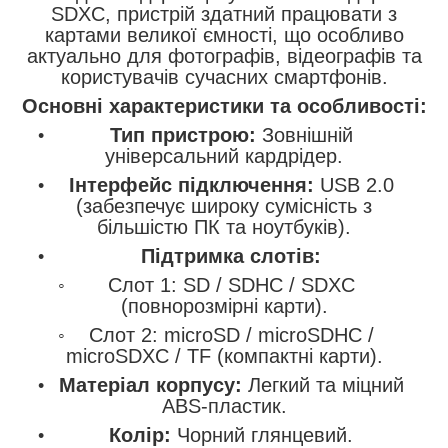
SDXC, пристрій здатний працювати з
картами великої ємності, що особливо
актуально для фотографів, відеографів та
користувачів сучасних смартфонів.
Основні характеристики та особливості:
Тип пристрою:
Зовнішній
універсальний кардрідер.
Інтерфейс підключення:
USB 2.0
(забезпечує широку сумісність з
більшістю ПК та ноутбуків).
Підтримка слотів:
Слот 1: SD / SDHC / SDXC
(повнорозмірні карти).
Слот 2: microSD / microSDHC /
microSDXC / TF (компактні карти).
Матеріал корпусу:
Легкий та міцний
ABS-пластик.
Колір:
Чорний глянцевий.