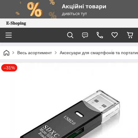
𝐄-𝐒𝐡𝐨𝐩𝐢𝐧𝐠
Весь асортимент
Аксесуари для смартфонів та портатив
–31%