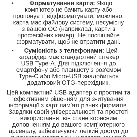
Форматування карти:
Якщо
комп'ютер не бачить карту або
пропонує її відформатувати, можливо,
карта має файлову систему, несумісну
з вашою ОС (наприклад, карти з
професійних камер). Не поспішайте
форматувати, щоб не втратити дані.
Сумісність з телефонами:
Цей
кардрідер має стандартний штекер
USB Type-A. Для підключення до
смартфону або планшету з роз'ємом
Type-C або Micro-USB знадобиться
додатковий OTG-перехідник.
Цей компактний USB-адаптер є простим та
ефективним рішенням для зчитування
інформації з карт пам'яті різних форматів.
Завдяки своїй універсальності та простоті
використання, він стане корисним
доповненням до вашого комп'ютерного
арсеналу, забезпечуючи легкий доступ до