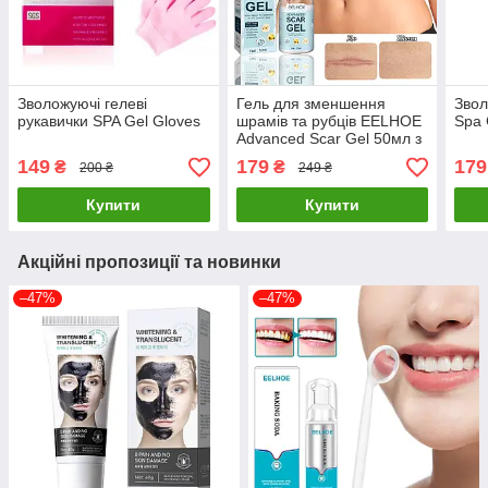
Зволожуючі гелеві
Гель для зменшення
Звол
рукавички SPA Gel Gloves
шрамів та рубців EELHOE
Spa 
Advanced Scar Gel 50мл з
ретинолом та алантоїном
149
179
179
₴
₴
200 ₴
249 ₴
Купити
Купити
Акційні пропозиції та новинки
–47%
–47%