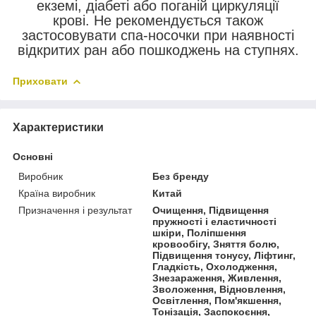
екземі, діабеті або поганій циркуляції
крові. Не рекомендується також
застосовувати спа-носочки при наявності
відкритих ран або пошкоджень на ступнях.
Приховати
Характеристики
Основні
Виробник
Без бренду
Країна виробник
Китай
Призначення і результат
Очищення, Підвищення
пружності і еластичності
шкіри, Поліпшення
кровообігу, Зняття болю,
Підвищення тонусу, Ліфтинг,
Гладкість, Охолодження,
Знезараження, Живлення,
Зволоження, Відновлення,
Освітлення, Пом'якшення,
Тонізація, Заспокоєння,