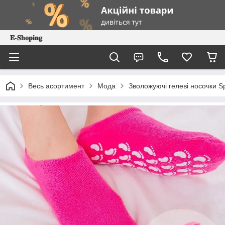
𝐄-𝐒𝐡𝐨𝐩𝐢𝐧𝐠
Весь асортимент
Мода
Зволожуючі гелеві носочки S