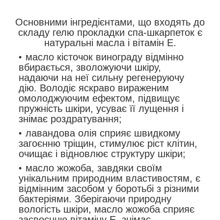
Основними інгредієнтами, що входять до
складу гелю прокладки спа-шкарпеток є
натуральні масла і вітамін Е.
масло кісточок винограду відмінно
вбирається, зволожуючи шкіру,
надаючи на неї сильну регенеруючу
дію. Володіє яскраво вираженим
омолоджуючим ефектом, підвищує
пружність шкіри, усуває її лущення і
знімає роздратування;
лавандова олія сприяє швидкому
загоєнню тріщин, стимулює ріст клітин,
очищає і відновлює структуру шкіри;
масло жожоба, завдяки своїм
унікальним природним властивостям, є
відмінним засобом у боротьбі з різними
бактеріями. Зберігаючи природну
вологість шкіри, масло жожоба сприяє
засвоєнню вітаміну Е, знімає