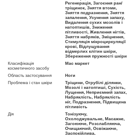
Регенерація, Загоєння ран/
тріщинок, Зняття втоми,
Зняття подразнення, Зняття
запалення, Усунення запаху,
Видалення сухих мозолів і
натоптишів, Зниження
пітливості, Живлення нігтів,
Зняття набряків, Зміцнення,
Стимуляція мікроциркуляції
крові, Відлущування
відмерлих клітин шкіри,
Збереження пружності шкіри
Класифікація
Мас маркет
косметичного засобу
Область застосування
Ноги
Проблема і стан шкіри
Тріщини, Огрубілі ділянки,
Мозолі і натоптиші, Сухість,
Лущення, Неприємний запах,
Набряклість, Набряклість
ніг, Подразнення, Підвищена
пітливість
Дія
Тонізуючу,
Охолоджувальне, Масажне,
Загоююче, Розслабляюча,
Очищаючий, Освіжаюче,
Заспокійлива,