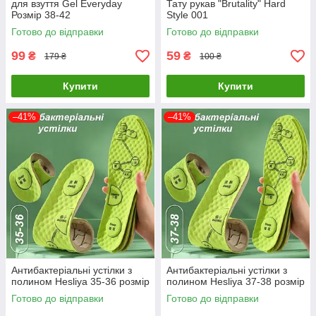
для взуття Gel Everyday
Тату рукав "Brutality" Hard
Розмір 38-42
Style 001
Готово до відправки
Готово до відправки
99
59
₴
₴
179 ₴
100 ₴
Купити
Купити
–41%
–41%
Антибактеріальні устілки з
Антибактеріальні устілки з
полином Hesliya 35-36 розмір
полином Hesliya 37-38 розмір
Готово до відправки
Готово до відправки