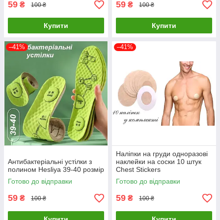
59
59
₴
₴
100 ₴
100 ₴
Купити
Купити
–41%
–41%
Наліпки на груди одноразові
Антибактеріальні устілки з
наклейки на соски 10 штук
полином Hesliya 39-40 розмір
Chest Stickers
Готово до відправки
Готово до відправки
59
59
₴
₴
100 ₴
100 ₴
Купити
Купити