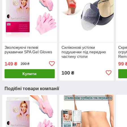
Зволожуючі гелеві
Силіконові устілки
Скре
рукавички SPA Gel Gloves
подушечки під передню
огру
частину стопи
Rem
149
99
₴
200 ₴
100
₴
Купити
Подібні товари компанії