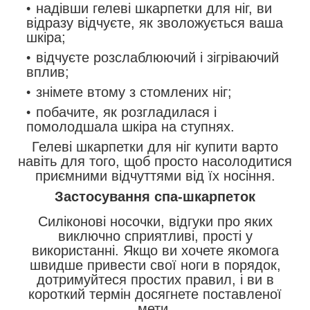
надівши гелеві шкарпетки для ніг, ви
відразу відчуєте, як зволожується ваша
шкіра;
відчуєте розслаблюючий і зігріваючий
вплив;
знімете втому з стомлених ніг;
побачите, як розгладилася і
помолодшала шкіра на ступнях.
Гелеві шкарпетки для ніг купити варто
навіть для того, щоб просто насолодитися
приємними відчуттями від їх носіння.
Застосування спа-шкарпеток
Силіконові носочки, відгуки про яких
виключно сприятливі, прості у
використанні. Якщо ви хочете якомога
швидше привести свої ноги в порядок,
дотримуйтеся простих правил, і ви в
короткий термін досягнете поставленої
мети.