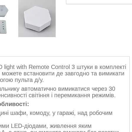
light with Remote Control 3 штуки в комплекті
и можете встановити де завгодно та вимикати
огою пульта д/у.
ильнику автоматично вимикатися через 30
нсивності світіння і перемикання режимів.
бливості:
ині шафи, комоду, у гаражі, над робочим
кими LED-діодами, живлення яким