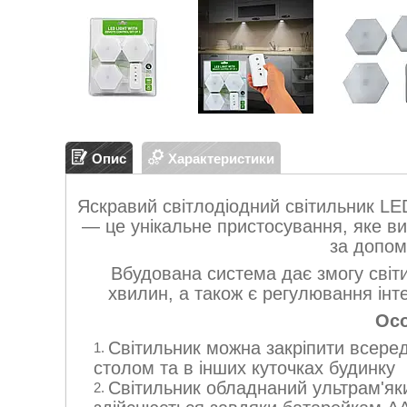
Опис
Характеристики
Яскравий світлодіодний світильник LED 
— це унікальне пристосування, яке в
за допом
Вбудована система дає змогу світ
хвилин, а також є регулювання інте
Осо
Світильник можна закріпити всеред
столом та в інших куточках будинку
Світильник обладнаний ультрам'я