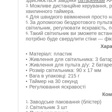
здійснюється завдяки
батарейкам
АА
Можливе дистанційне керування, р
хвилинного таймера.
Для швидкого ввімкнення просто н
За допомогою бездротового пульта
світильник, регулювати яскравість, 
Такий світильник ви зможете встан
потрібно буде свердлити стіни — фік
Хара
Матеріал: пластик
Живлення для світильника: 3 бата
Живлення для пульта д/у: 2 батаре
Розмір світильника: 90 х 17 мм
Вага в упаковці: 215 г
Таймер на 30 секунд
Регулювання яскравості
Ком
Заводське паковання (блістер)
Світильник 3 шт