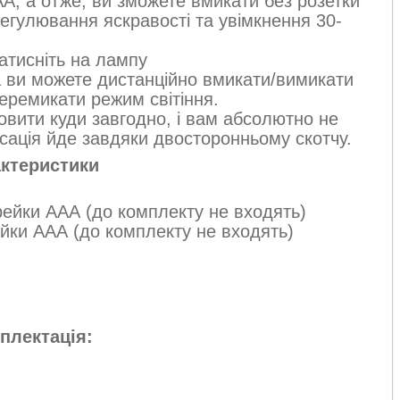
А, а отже, ви зможете вмикати без розетки
егулювання яскравості та увімкнення 30-
атисніть на лампу
 ви можете дистанційно вмикати/вимикати
перемикати режим світіння.
овити куди завгодно, і вам абсолютно не
сація йде завдяки двосторонньому скотчу.
ктеристики
рейки ААА (до комплекту не входять)
йки ААА (до комплекту не входять)
плектація: