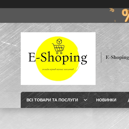
𝐄-𝐒𝐡𝐨𝐩𝐢𝐧𝐠
ВСІ ТОВАРИ ТА ПОСЛУГИ
НОВИНКИ