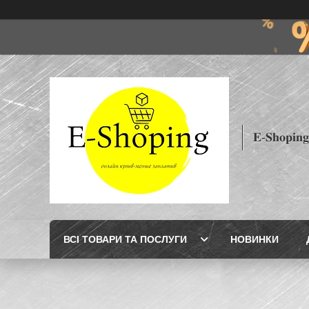
𝐄-𝐒𝐡𝐨𝐩𝐢𝐧𝐠
ВСІ ТОВАРИ ТА ПОСЛУГИ
НОВИНКИ