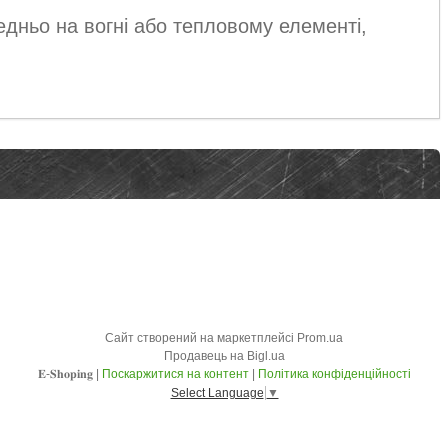
дньо на вогні або тепловому елементі,
Сайт створений на маркетплейсі
Prom.ua
Продавець на Bigl.ua
𝐄-𝐒𝐡𝐨𝐩𝐢𝐧𝐠 |
Поскаржитися на контент
|
Політика конфіденційності
Select Language
▼