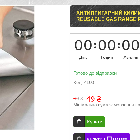
АНТИПРИГАРНИЙ КИЛИМ
REUSABLE GAS RANGE P
0
0
0
0
0
0
Днів
Годин
Хвилин
Готово до відправки
Код:
4100
49 ₴
69 ₴
Мінімальна сума замовлення на
Купити
Купити з