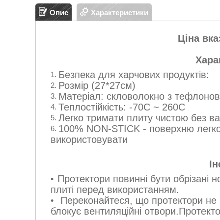
Опис
Характеристики
Ціна вка
Хара
Безпека для харчових продуктів:
Розмір (27*27см)
Матеріал: скловолокно з тефлоно
Теплостійкість: -70C ~ 260C
Легко тримати плиту чистою без в
100% NON-STICK - поверхню легко 
використовувати
Ін
Протектори повинні бути обрізані 
плиті перед використанням.
Переконайтеся, що протектори не м
блокує вентиляційні отвори.
Протект