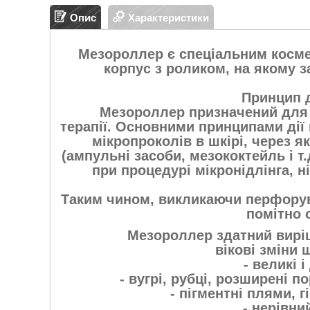
Опис
Характеристики
Мезороллер є спеціальним косм
корпус з роликом, на якому з
Принцип д
Мезороллер призначений для 
терапії. Основними принципами дії
мікропроколів в шкірі, через 
(ампульні засоби, мезококтейль і т.
при процедурі мікронідлінга, н
Таким чином, викликаючи перфорува
помітно 
Мезороллер здатний виріш
вікові зміни 
- великі 
- вугрі, рубці, розширені п
- пігментні плями, г
- нерівни