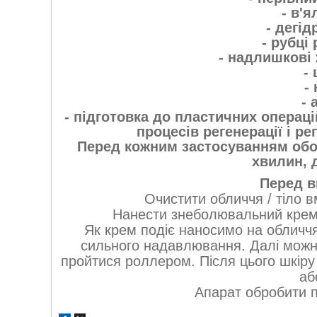
- в'я
- дегід
- рубці 
- надлишкові 
-
-
- 
- підготовка до пластичних операц
процесів регенерації і ре
Перед кожним застосуванням обов
хвилин, 
Перед в
Очистити обличчя / тіло 
Нанести знеболювальний крем
Як крем подіє наносимо на обличчя 
сильного надавлювання. Далі можна
пройтися роллером. Після цього шкір
аб
Апарат обробити п