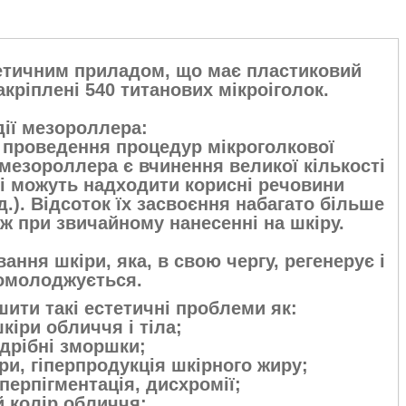
етичним приладом, що має пластиковий
акріплені 540 титанових мікроіголок.
ії мезороллера:
проведення процедур мікроголкової
 мезороллера є вчинення великої кількості
які можуть надходити корисні речовини
д.). Відсоток їх засвоєння набагато більше
іж при звичайному нанесенні на шкіру.
ння шкіри, яка, в свою чергу, регенерує і
омолоджується.
ити такі естетичні проблеми як:
шкіри обличчя і тіла;
і дрібні зморшки;
ори, гіперпродукція шкірного жиру;
іперпігментація, дисхромії;
й колір обличчя;