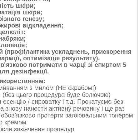
лість шкіри;
ратація шкіри;
різного генезу;
жирові відкладення;
 целюліт;
 набряки;
алопеція;
ій (профілактика ускладнень, прискорення
парації, оптимізація результату).
'язково потримати в чарці зі спиртом 5
для дезінфекції.
икористанням:
вмиванням з милом (НЕ скрабом!)
 (без цього процедура буде болючою)
есенцію / сироватку і т.д. Прокатуємо без
 знову нанести активну речовину і ще раз
у обов'язково протерти загоювальним тонером
о кремом.
ісля закінчення процедур