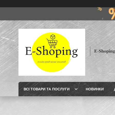
𝐄-𝐒𝐡𝐨𝐩𝐢𝐧𝐠
ВСІ ТОВАРИ ТА ПОСЛУГИ
НОВИНКИ