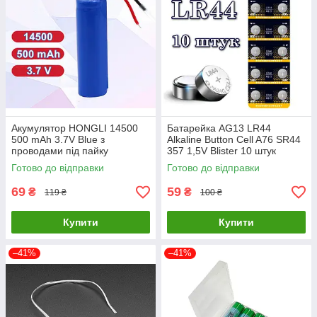
Акумулятор HONGLI 14500
Батарейка AG13 LR44
500 mAh 3.7V Blue з
Alkaline Button Cell A76 SR44
проводами під пайку
357 1,5V Blister 10 штук
Готово до відправки
Готово до відправки
69
59
₴
₴
119 ₴
100 ₴
Купити
Купити
–41%
–41%