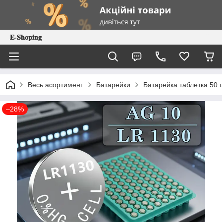
𝐄-𝐒𝐡𝐨𝐩𝐢𝐧𝐠
Весь асортимент
Батарейки
Батарейка таблетка 50 
–28%