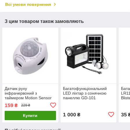
Всі умови повернення
З цим товаром також замовляють
Датчик руху
Багатофункціональний
Бат
інфрачервоний з
LED ліхтар з сонячною
LR11
таймером Motion Sensor
панеллю GD-101
Blis
DC 5-24V
159
₴
229 ₴
1 000
35
₴
Купити