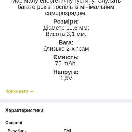
Має малу енергетичну густину. Служать
багато років поспіль із мінімальним
саморозрядом.
Розміри:
Діаметр 11,6 мм;
Висота 3,1 мм.
Вага:
близько 2-х грам
Ємність:
75 mAh.
Напруга:
1,5V
Приховати
Характеристики
Основні
Виробник
TMI