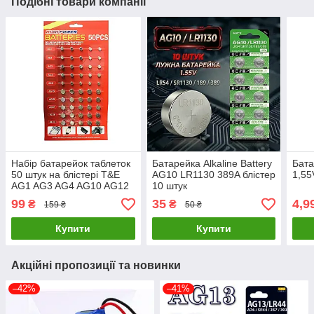
Подібні товари компанії
Набір батарейок таблеток
Батарейка Alkaline Battery
Бата
50 штук на блістері T&E
AG10 LR1130 389A блістер
1,55
AG1 AG3 AG4 AG10 AG12
10 штук
AG13
99
35
4,9
₴
₴
159 ₴
50 ₴
Купити
Купити
Акційні пропозиції та новинки
–42%
–41%