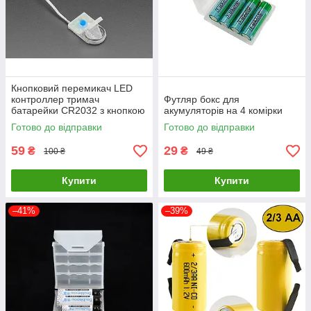
Кнопковий перемикач LED
контроллер тримач
Футляр бокс для
батарейки CR2032 з кнопкою
акумуляторів на 4 комірки
та 3 режимами миготіння для
Готово до відправки
Готово до відправки
DIY проектів, костюмів та
декору
59
29
₴
₴
100 ₴
49 ₴
Купити
Купити
–41%
–39%