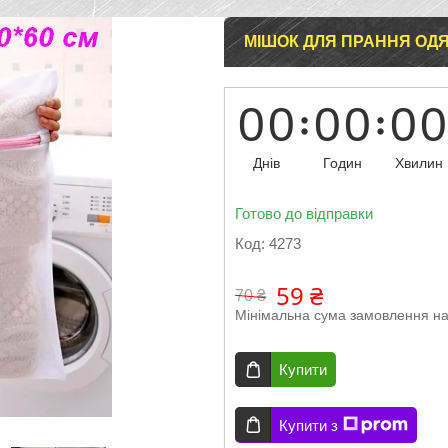
МІШОК ДЛЯ ПРАННЯ ОДЯГ
0
0
0
0
0
0
Днів
Годин
Хвилин
Готово до відправки
Код:
4273
59 ₴
70 ₴
Мінімальна сума замовлення на
Купити
Купити з