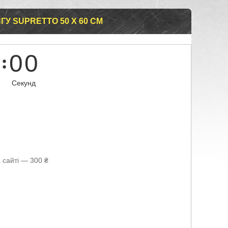
У SUPRETTO 50 Х 60 СМ
0
0
Секунд
 сайті — 300 ₴