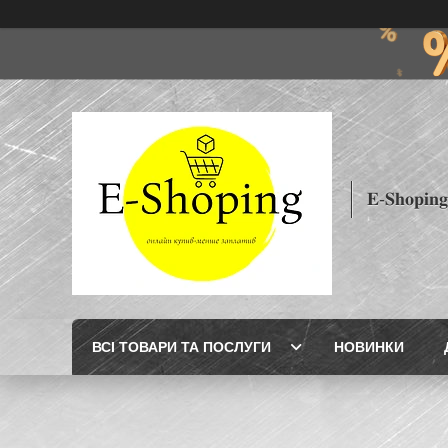
𝐄-𝐒𝐡𝐨𝐩𝐢𝐧𝐠
ВСІ ТОВАРИ ТА ПОСЛУГИ
НОВИНКИ