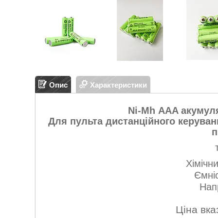
Опис
Характеристики
Ni-Mh
AAA акумулят
Для пульта дистанційного керуванн
п
Хімічн
Ємні
Нап
Ціна вка