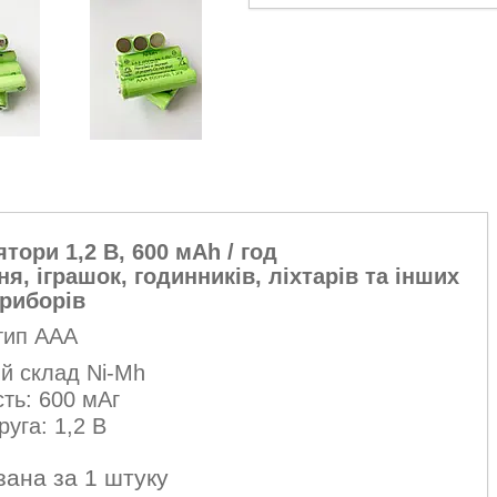
ори 1,2 В, 600 мАh / год
я, іграшок, годинників, ліхтарів та інших
риборів
тип ААА
ий склад Ni-Mh
сть: 600 мАг
руга: 1,2 В
зана за 1 штуку