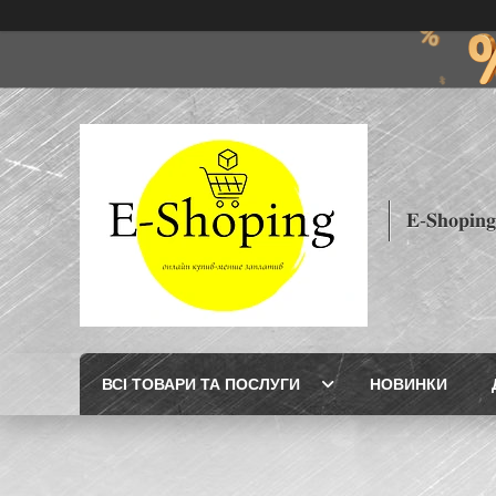
𝐄-𝐒𝐡𝐨𝐩𝐢𝐧𝐠
ВСІ ТОВАРИ ТА ПОСЛУГИ
НОВИНКИ