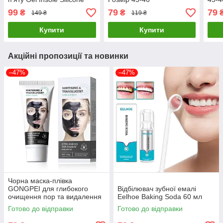
Розмір 41-46
99
79
79
₴
₴
149 ₴
119 ₴
Купити
Купити
Акційні пропозиції та новинки
–47%
–47%
Чорна маска-плівка
GONGPEI для глибокого
Відбілювач зубної емалі
очищення пор та видалення
Eelhoe Baking Soda 60 мл
чорних цяток, 60 г
Готово до відправки
Готово до відправки