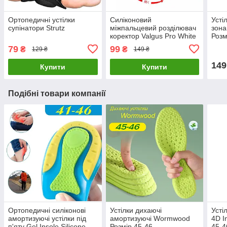
Ортопедичні устілки
Силіконовий
Усті
супінатори Strutz
міжпальцевий розділювач
зона
коректор Valgus Pro White
Розм
79
99
₴
₴
129 ₴
149 ₴
149
Купити
Купити
Подібні товари компанії
Ортопедичні силіконові
Устілки дихаючі
Усті
амортизуючі устілки під
амортизуючі Wormwood
4D I
п'яту Gel Insole Silicone
Розмір 45-46
45-4