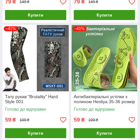
79
79
₴
₴
149 ₴
149 ₴
Купити
Купити
–41%
–41%
Тату рукав "Brutality" Hard
Антибактеріальні устілки з
Style 001
полином Hesliya 35-36 розмір
Готово до відправки
Готово до відправки
59
59
₴
₴
100 ₴
100 ₴
Купити
Купити