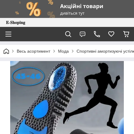
𝐄-𝐒𝐡𝐨𝐩𝐢𝐧𝐠
Весь асортимент
Мода
Спортивні амортизуючі устіл