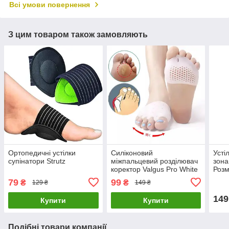
Всі умови повернення
З цим товаром також замовляють
Ортопедичні устілки
Силіконовий
Усті
супінатори Strutz
міжпальцевий розділювач
зона
коректор Valgus Pro White
Розм
79
99
₴
₴
129 ₴
149 ₴
149
Купити
Купити
Подібні товари компанії