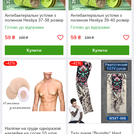
Антибактеріальні устілки з
Антибактеріальні устілки з
полином Hesliya 37-38 розмір
полином Hesliya 39-40 розмір
Готово до відправки
Готово до відправки
59
59
₴
₴
100 ₴
100 ₴
Купити
Купити
–41%
–41%
Наліпки на груди одноразові
наклейки на соски 10 штук
Тату рукав "Brutality" Hard