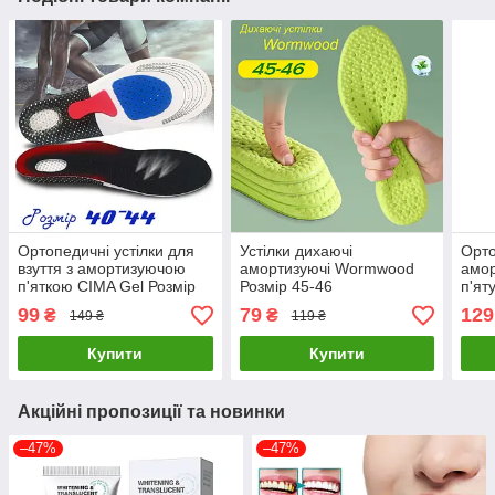
Ортопедичні устілки для
Устілки дихаючі
Орто
взуття з амортизуючою
амортизуючі Wormwood
амор
п'яткою CIMA Gel Розмір
Розмір 45-46
п'ят
40-44
40-4
99
79
129
₴
₴
149 ₴
119 ₴
Купити
Купити
Акційні пропозиції та новинки
–47%
–47%