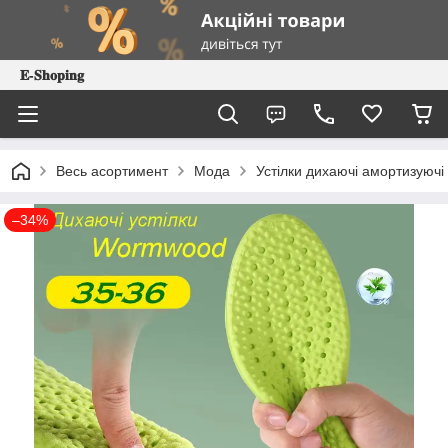
𝐄-𝐒𝐡𝐨𝐩𝐢𝐧𝐠
Весь асортимент
Мода
Устілки дихаючі амортизуюч
–34%