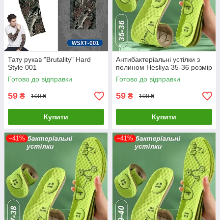
Тату рукав "Brutality" Hard
Антибактеріальні устілки з
Style 001
полином Hesliya 35-36 розмір
Готово до відправки
Готово до відправки
59
59
₴
₴
100 ₴
100 ₴
Купити
Купити
–41%
–41%