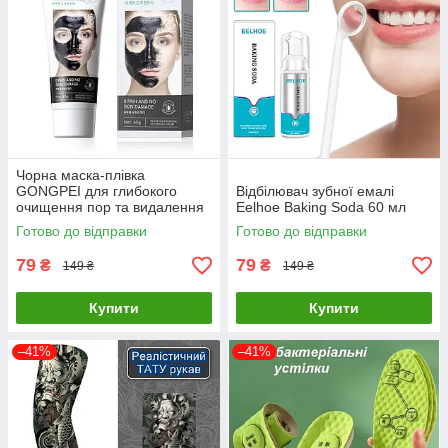
Чорна маска-плівка
GONGPEI для глибокого
Відбілювач зубної емалі
очищення пор та видалення
Eelhoe Baking Soda 60 мл
чорних цяток, 60 г
Готово до відправки
Готово до відправки
79
79
₴
₴
149 ₴
149 ₴
Купити
Купити
–41%
–41%