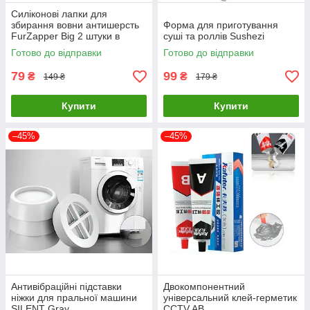
Силіконові лапки для
збирання вовни антишерсть
Форма для приготування
FurZapper Big 2 штуки в
суші та роллів Sushezi
комплекті 95 мм
Готово до відправки
Готово до відправки
79
99
₴
₴
149 ₴
179 ₴
Купити
Купити
–45%
–45%
Антивібраційні підставки
Двокомпонентний
ніжки для пральної машини
універсальний клей-герметик
SILENT Gray
CCTV AB