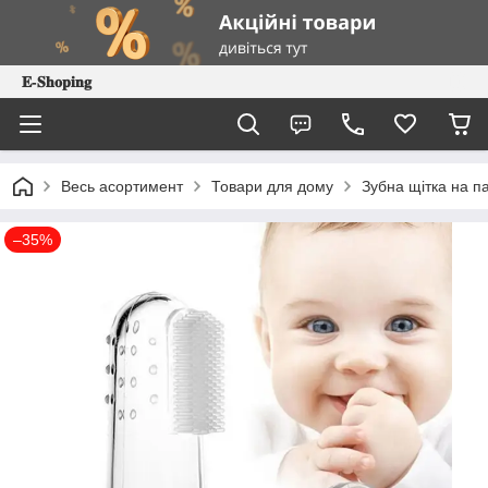
𝐄-𝐒𝐡𝐨𝐩𝐢𝐧𝐠
Весь асортимент
Товари для дому
Зубна щітка на п
–35%