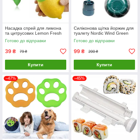
Насадка спрей для лимона
Силіконова щітка йоржик для
та цитрусових Lemon Fresh
туалету Nordic Wind Green
Готово до відправки
Готово до відправки
39
99
₴
₴
79 ₴
200 ₴
Купити
Купити
–47%
–45%