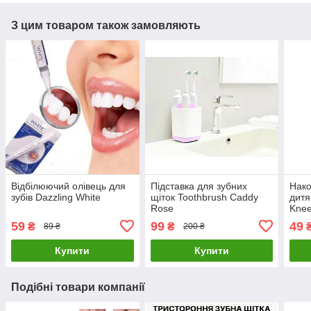
З цим товаром також замовляють
Відбілюючий олівець для
Підставка для зубних
Нако
зубів Dazzling White
щіток Toothbrush Caddy
дитя
Rose
Knee
59
99
49
₴
₴
89 ₴
200 ₴
Купити
Купити
Подібні товари компанії