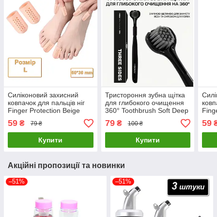
Силіконовий захисний
Тристороння зубна щітка
Силі
ковпачок для пальців ніг
для глибокого очищення
ковп
Finger Protection Beige
360° Toothbrush Soft Deep
Fing
Розмір L
Clean Black
Розм
59
79
59
₴
₴
79 ₴
100 ₴
Купити
Купити
Акційні пропозиції та новинки
–51%
–51%