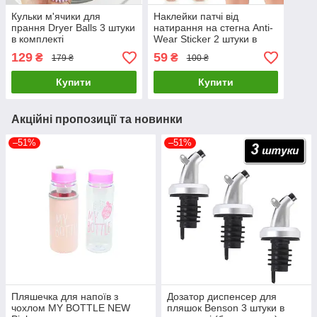
Кульки м'ячики для
Наклейки патчі від
прання Dryer Balls 3 штуки
натирання на стегна Anti-
в комплекті
Wear Sticker 2 штуки в
комплекті
129
59
₴
₴
179 ₴
100 ₴
Купити
Купити
Акційні пропозиції та новинки
–51%
–51%
Пляшечка для напоїв з
Дозатор диспенсер для
чохлом MY BOTTLE NEW
пляшок Benson 3 штуки в