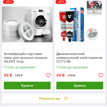
–45%
–45%
Антивібраційні підставки
Двокомпонентний
ніжки для пральної машини
універсальний клей-герметик
SILENT Gray
CCTV AB
Готово до відправки
Готово до відправки
99
99
₴
₴
179 ₴
179 ₴
Купити
Купити
Показати ще