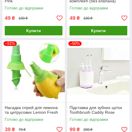
Pink
комплекті (без клапана)
Готово до відправки
Готово до відправки
49
49
₴
₴
100 ₴
100 ₴
Купити
Купити
–51%
–50%
Насадка спрей для лимона
Підставка для зубних щіток
та цитрусових Lemon Fresh
Toothbrush Caddy Rose
Готово до відправки
Готово до відправки
39
99
₴
₴
79 ₴
200 ₴