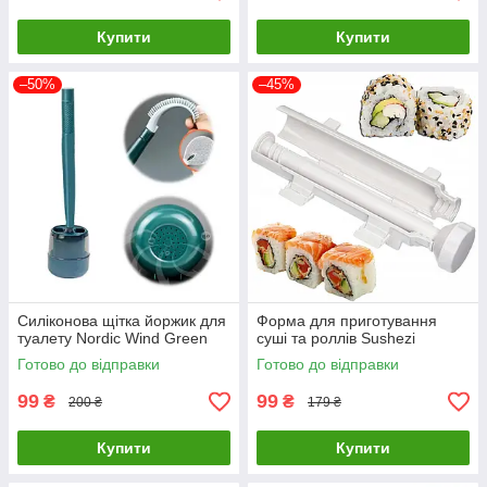
Купити
Купити
–50%
–45%
Силіконова щітка йоржик для
Форма для приготування
туалету Nordic Wind Green
суші та роллів Sushezi
Готово до відправки
Готово до відправки
99
99
₴
₴
200 ₴
179 ₴
Купити
Купити