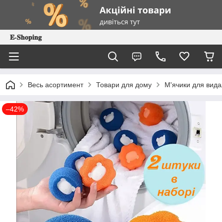
𝐄-𝐒𝐡𝐨𝐩𝐢𝐧𝐠
Весь асортимент
Товари для дому
М'ячики для вида
–42%