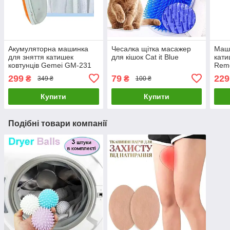
Акумуляторна машинка
Чесалка щітка масажер
Маши
для зняття катишек
для кішок Cat it Blue
кати
ковтунців Gemei GM-231
Rem
299
79
229
₴
₴
349 ₴
100 ₴
Купити
Купити
Подібні товари компанії