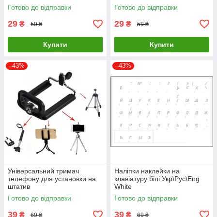
Готово до відправки
Готово до відправки
29
29
₴
₴
59 ₴
59 ₴
Купити
Купити
–43%
–43%
Універсальний тримач
Наліпки наклейки на
телефону для установки на
клавіатуру білі Укр\Рус\Eng
штатив
White
Готово до відправки
Готово до відправки
39
39
₴
₴
69 ₴
69 ₴