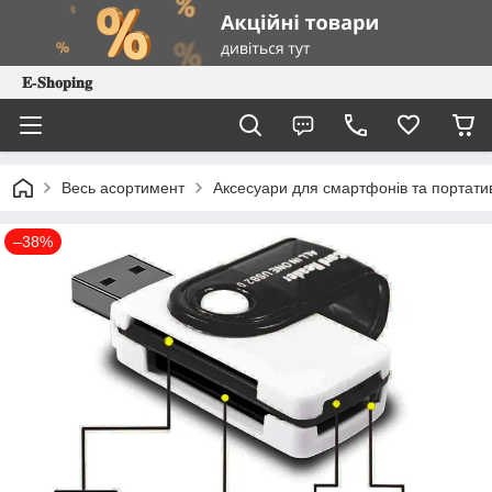
𝐄-𝐒𝐡𝐨𝐩𝐢𝐧𝐠
Весь асортимент
Аксесуари для смартфонів та портатив
–38%