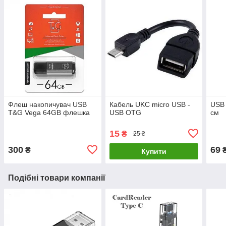
Флеш накопичувач USB
Кабель UKC micro USB -
USB 
T&G Vega 64GB флешка
USB OTG
см
15
₴
25 ₴
300
69
₴
Купити
Подібні товари компанії