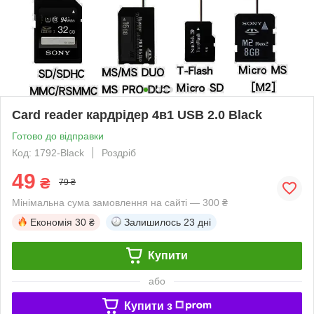
Card reader кардрідер 4в1 USB 2.0 Black
Готово до відправки
Код: 1792-Black
Роздріб
49
₴
79 ₴
Мінімальна сума замовлення на сайті — 300 ₴
Економія
30 ₴
Залишилось
23 дні
Купити
або
Купити з