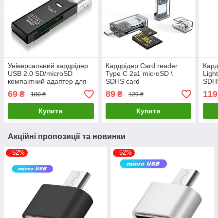
Універсальний кардрідер
Кардрідер Card reader
Кард
USB 2.0 SD/microSD
Type C 2в1 microSD \
Ligh
компактний адаптер для
SDHS card
SDH
карт пам'яті Card Reader
69
89
119
₴
₴
100 ₴
129 ₴
Black
Купити
Купити
Акційні пропозиції та новинки
–52%
–52%