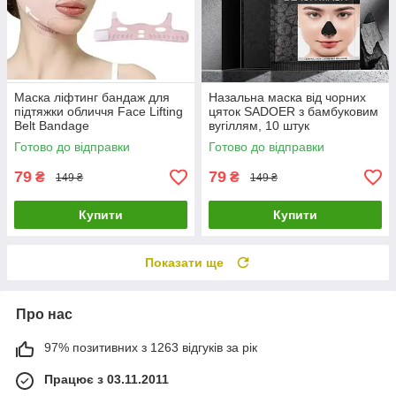
Маска ліфтинг бандаж для
Назальна маска від чорних
підтяжки обличчя Face Lifting
цяток SADOER з бамбуковим
Belt Bandage
вугіллям, 10 штук
Готово до відправки
Готово до відправки
79
79
₴
₴
149 ₴
149 ₴
Купити
Купити
Показати ще
Про нас
97% позитивних з 1263 відгуків за рік
Працює з 03.11.2011