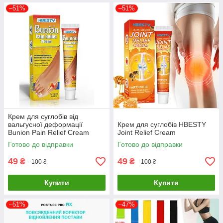
–51%
–51%
Крем для суглобів від
вальгусної деформації
Крем для суглобів HBESTY
Bunion Pain Relief Cream
Joint Relief Cream
Готово до відправки
Готово до відправки
49
49
₴
₴
100 ₴
100 ₴
Купити
Купити
–51%
–47%