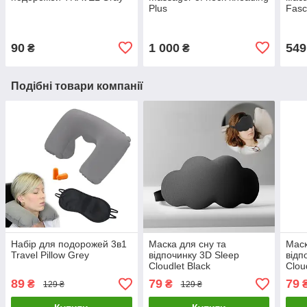
Plus
Fasc
90
1 000
549
₴
₴
Подібні товари компанії
Набір для подорожей 3в1
Маска для сну та
Маск
Travel Pillow Grey
відпочинку 3D Sleep
відп
Cloudlet Black
Clou
89
79
79
₴
₴
129 ₴
129 ₴