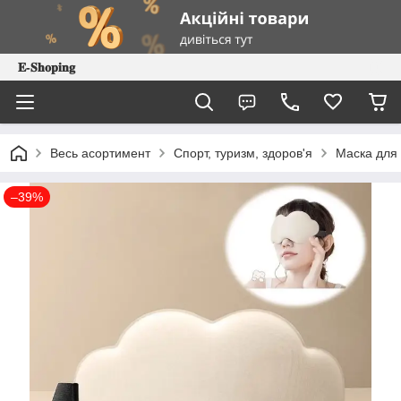
𝐄-𝐒𝐡𝐨𝐩𝐢𝐧𝐠
Весь асортимент
Спорт, туризм, здоров'я
Маска для 
–39%