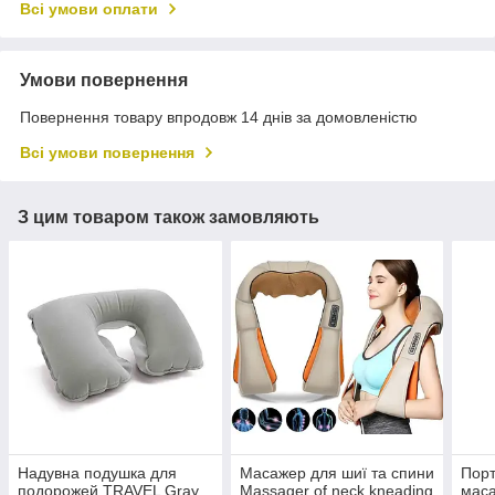
Всі умови оплати
Умови повернення
Повернення товару впродовж 14 днів за домовленістю
Всі умови повернення
З цим товаром також замовляють
Надувна подушка для
Масажер для шиї та спини
Порт
подорожей TRAVEL Gray
Massager of neck kneading
маса