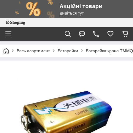
𝐄-𝐒𝐡𝐨𝐩𝐢𝐧𝐠
Весь асортимент
Батарейки
Батарейка крона TMMQ