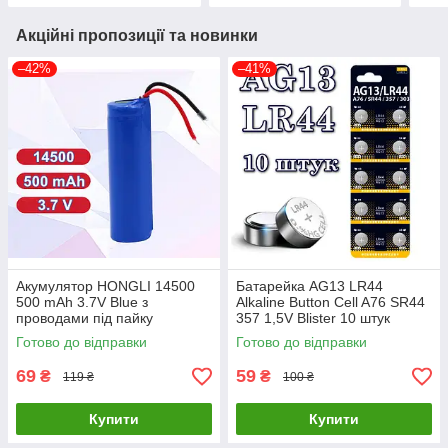
Акційні пропозиції та новинки
–42%
–41%
Акумулятор HONGLI 14500
Батарейка AG13 LR44
500 mAh 3.7V Blue з
Alkaline Button Cell A76 SR44
проводами під пайку
357 1,5V Blister 10 штук
Готово до відправки
Готово до відправки
69
59
₴
₴
119 ₴
100 ₴
Купити
Купити