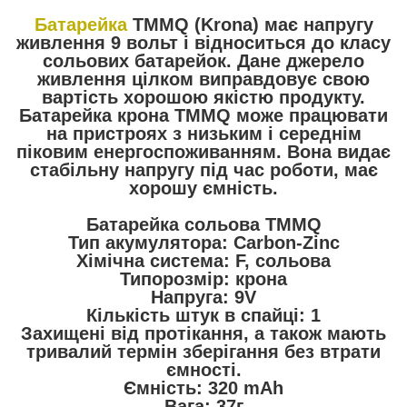
Батарейка
TMMQ (Krona) має напругу
живлення 9 вольт і відноситься до класу
сольових батарейок. Дане джерело
живлення цілком виправдовує свою
вартість хорошою якістю продукту.
Батарейка крона TMMQ може працювати
на пристроях з низьким і середнім
піковим енергоспоживанням. Вона видає
стабільну напругу під час роботи, має
хорошу ємність.
Батарейка сольова TMMQ
Тип акумулятора: Carbon-
Zinc
Хімічна система: F, сольова
Типорозмір: крона
Напруга: 9V
Кількість штук в спайці: 1
Захищені від протікання, а також мають
тривалий термін зберігання без втрати
ємності.
Ємність: 320 mAh
Вага: 37г