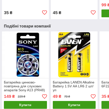
99
35
45
₴
₴
Подібні товари компанії
Батарейка цинково-
Батарейка LANEN Alkaline
Бата
повітряна для слухових
Battery 1.5V АА LR6 2 шт/
6F2
апаратів Sony A13 (PR48)
уп
Zinc-Air 1.45V, 6 штук
149
49
35
₴
₴
229 ₴
70 ₴
Купити
Купити