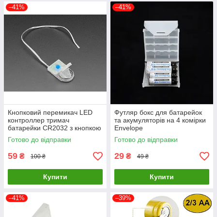
–41%
–41%
Кнопковий перемикач LED
Футляр бокс для батарейок
контроллер тримач
та акумуляторів на 4 комірки
батарейки CR2032 з кнопкою
Envelope
та 3 режимами миготіння для
Готово до відправки
Готово до відправки
DIY проектів, костюмів та
декору
59
29
₴
₴
100 ₴
49 ₴
Купити
Купити
–41%
–39%