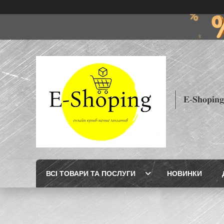
𝐄-𝐒𝐡𝐨𝐩𝐢𝐧𝐠
ВСІ ТОВАРИ ТА ПОСЛУГИ
НОВИНКИ