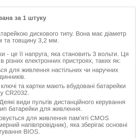
зана за 1 штуку
атарейкою дискового типу. Вона має діаметр
м та товщину 3,2 мм.
 - це її напруга, яка становить 3 вольти. Ця
в різних електронних пристроях, таких як:
ся для живлення настільних чи наручних
динників.
 ключі та картки мають вбудовані батарейки
пу CR2032.
Деякі види пультів дистанційного керування
тип батарейки для живлення.
овується для живлення пам'яті CMOS
рний напівпровідник), яка зберігає основні
ування BIOS.