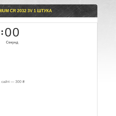
IUM CR 2032 3V 1 ШТУКА
0
0
Секунд
 сайті — 300 ₴