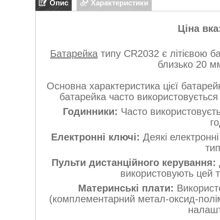
Опис
Характеристики
Ціна вка
Батарейка
типу CR2032 є літієвою б
близько 20 м
Основна характеристика цієї батарейки
батарейка часто використовується 
Годинники:
Часто використовуєть
го
Електронні ключі:
Деякі електронні
ти
Пульти дистанційного керування:
використовують цей 
Материнські плати:
Використ
(комплементарний метал-оксид-поліме
налашт