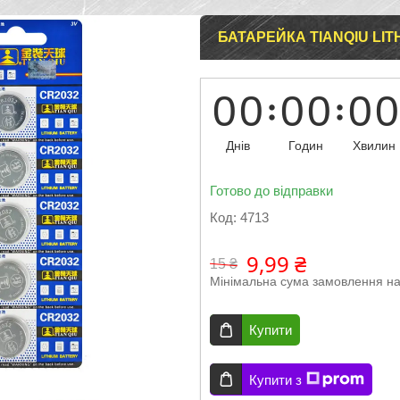
БАТАРЕЙКА TIANQIU LITH
0
0
0
0
0
0
Днів
Годин
Хвилин
Готово до відправки
Код:
4713
9,99 ₴
15 ₴
Мінімальна сума замовлення на
Купити
Купити з