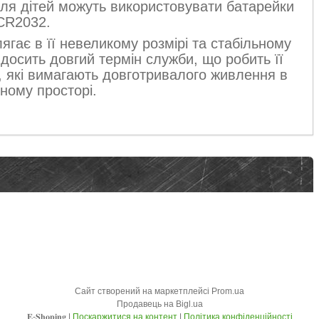
для дітей можуть використовувати батарейки
CR2032.
ягає в її невеликому розмірі та стабільному
досить довгий термін служби, що робить її
 які вимагають довготривалого живлення в
ному просторі.
Сайт створений на маркетплейсі
Prom.ua
Продавець на Bigl.ua
𝐄-𝐒𝐡𝐨𝐩𝐢𝐧𝐠 |
Поскаржитися на контент
|
Політика конфіденційності