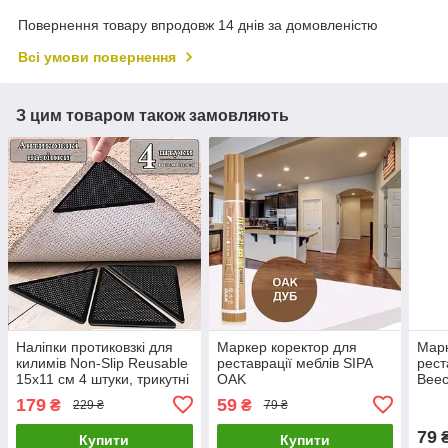
Повернення товару впродовж 14 днів за домовленістю
Всі умови повернення
З цим товаром також замовляють
Наліпки протиковзкі для
Маркер коректор для
Марк
килимів Non-Slip Reusable
реставрації меблів SIPA
рест
15х11 см 4 штуки, трикутні
OAK
Bee
стопери для килима
179
59
₴
₴
229 ₴
79 ₴
79
Купити
Купити