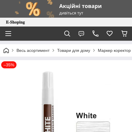
𝐄-𝐒𝐡𝐨𝐩𝐢𝐧𝐠
Весь асортимент
Товари для дому
Маркер коректор д
–35%