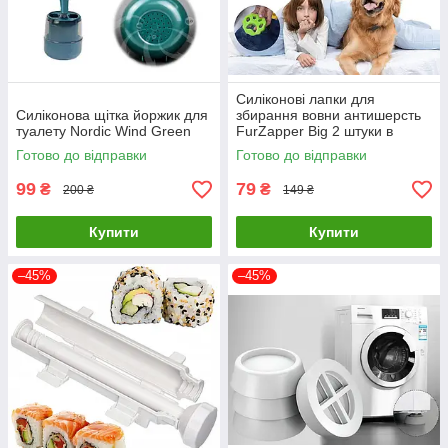
Силіконові лапки для
Силіконова щітка йоржик для
збирання вовни антишерсть
туалету Nordic Wind Green
FurZapper Big 2 штуки в
комплекті 95 мм
Готово до відправки
Готово до відправки
99
79
₴
₴
200 ₴
149 ₴
Купити
Купити
–45%
–45%