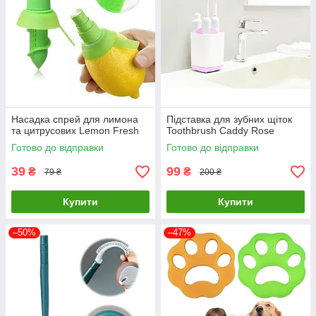
Насадка спрей для лимона
Підставка для зубних щіток
та цитрусових Lemon Fresh
Toothbrush Caddy Rose
Готово до відправки
Готово до відправки
39
99
₴
₴
79 ₴
200 ₴
Купити
Купити
–50%
–47%