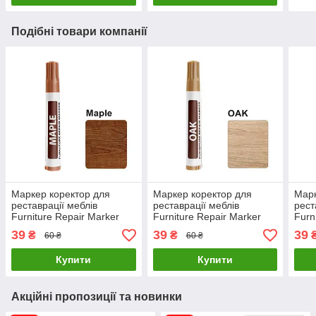
Подібні товари компанії
Маркер коректор для
Маркер коректор для
Марк
реставрації меблів
реставрації меблів
рест
Furniture Repair Marker
Furniture Repair Marker
Furn
Maple
Oak
Blac
39
39
39
₴
₴
60 ₴
60 ₴
Купити
Купити
Акційні пропозиції та новинки