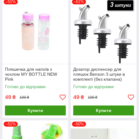
–51%
–51%
Пляшечка для напоїв з
Дозатор диспенсер для
чохлом MY BOTTLE NEW
пляшок Benson 3 штуки в
Pink
комплекті (без клапана)
Готово до відправки
Готово до відправки
49
49
₴
₴
100 ₴
100 ₴
Купити
Купити
–51%
–50%