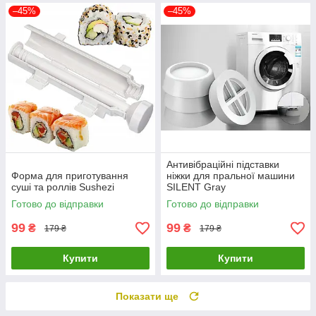
–45%
–45%
Антивібраційні підставки
Форма для приготування
ніжки для пральної машини
суші та роллів Sushezi
SILENT Gray
Готово до відправки
Готово до відправки
99
99
₴
₴
179 ₴
179 ₴
Купити
Купити
Показати ще