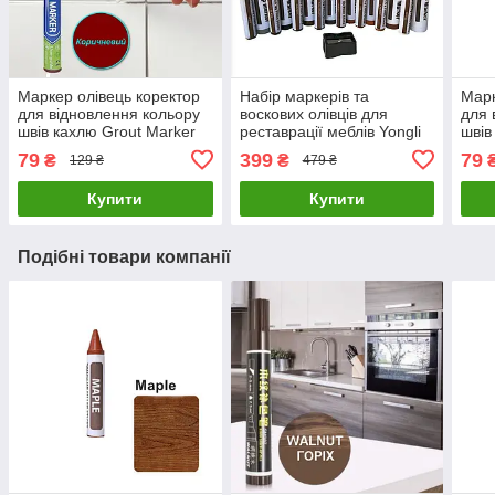
Маркер олівець коректор
Набір маркерів та
Марк
для відновлення кольору
воскових олівців для
для 
швів кахлю Grout Marker
реставрації меблів Yongli
швів
Brown
17 штук
Gra
79
399
79
₴
₴
129 ₴
479 ₴
Купити
Купити
Подібні товари компанії