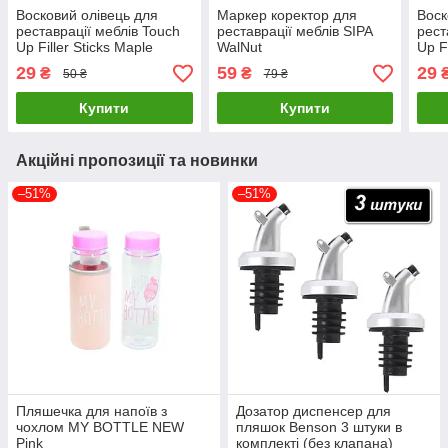
Восковий олівець для
Маркер коректор для
Воск
реставрації меблів Touch
реставрації меблів SIPA
рест
Up Filler Sticks Maple
WalNut
Up F
29
59
29
₴
₴
50 ₴
79 ₴
Купити
Купити
Акційні пропозиції та новинки
–51%
–51%
Пляшечка для напоїв з
Дозатор диспенсер для
чохлом MY BOTTLE NEW
пляшок Benson 3 штуки в
Pink
комплекті (без клапана)