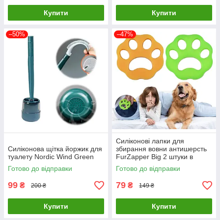
Купити
Купити
–50%
–47%
Силіконові лапки для
Силіконова щітка йоржик для
збирання вовни антишерсть
туалету Nordic Wind Green
FurZapper Big 2 штуки в
комплекті 95 мм
Готово до відправки
Готово до відправки
99
79
₴
₴
200 ₴
149 ₴
Купити
Купити