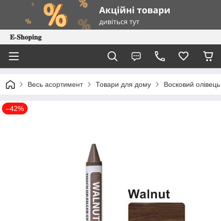
𝐄-𝐒𝐡𝐨𝐩𝐢𝐧𝐠
Весь асортимент
Товари для дому
Восковий олівець 
–42%