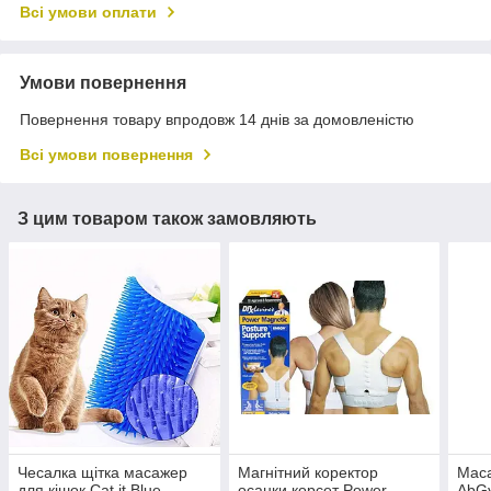
Всі умови оплати
Умови повернення
Повернення товару впродовж 14 днів за домовленістю
Всі умови повернення
З цим товаром також замовляють
Чесалка щітка масажер
Магнітний коректор
Маса
для кішок Cat it Blue
осанки корсет Power
AbGy