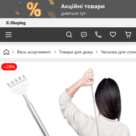
𝐄-𝐒𝐡𝐨𝐩𝐢𝐧𝐠
Весь асортимент
Товари для дому
Чесалка для спин
–29%