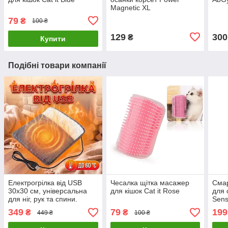
Magnetic XL
79
₴
100 ₴
129
300
₴
Купити
Подібні товари компанії
Електрогрілка від USB
Чесалка щітка масажер
Смар
30x30 см, універсальна
для кішок Cat it Rose
для 
для ніг, рук та спини.
Sens
Портативний килимок з
349
79
199
₴
₴
449 ₴
100 ₴
підігрівом Portable Heater
Pad Warmer