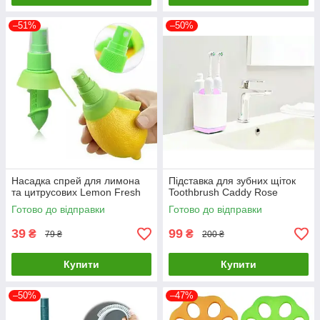
–51%
–50%
Насадка спрей для лимона
Підставка для зубних щіток
та цитрусових Lemon Fresh
Toothbrush Caddy Rose
Готово до відправки
Готово до відправки
39
99
₴
₴
79 ₴
200 ₴
Купити
Купити
–50%
–47%