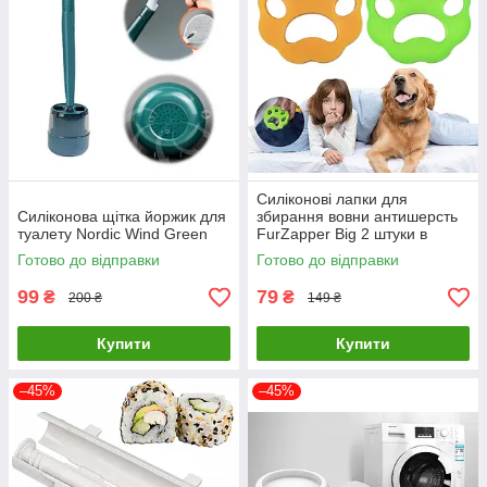
Силіконові лапки для
Силіконова щітка йоржик для
збирання вовни антишерсть
туалету Nordic Wind Green
FurZapper Big 2 штуки в
комплекті 95 мм
Готово до відправки
Готово до відправки
99
79
₴
₴
200 ₴
149 ₴
Купити
Купити
–45%
–45%