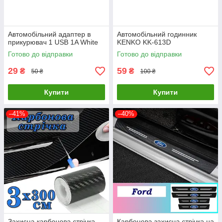
Автомобільний адаптер в
Автомобільний годинник
прикурювач 1 USB 1A White
KENKO KK-613D
Готово до відправки
Готово до відправки
29
59
₴
₴
50 ₴
100 ₴
Купити
Купити
–41%
–40%
Захисна карбонова стрічка
Карбонова захисна стрічка на