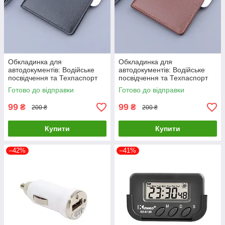
Обкладинка для
Обкладинка для
автодокументів: Водійське
автодокументів: Водійське
посвідчення та Техпаспорт
посвідчення та Техпаспорт
Driver License Holder Black
Driver License Holder Brown
Готово до відправки
Готово до відправки
99
99
₴
₴
200 ₴
200 ₴
Купити
Купити
–42%
–41%