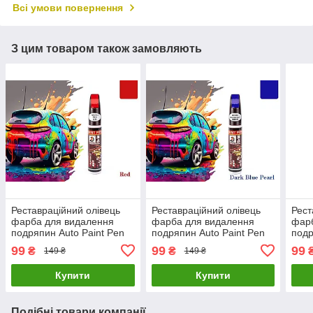
Всі умови повернення
З цим товаром також замовляють
Реставраційний олівець
Реставраційний олівець
Рест
фарба для видалення
фарба для видалення
фар
подряпин Auto Paint Pen
подряпин Auto Paint Pen
подр
WH 741 Red
WH 603 Dark Blue Pearl
WH 4
99
99
99
₴
₴
149 ₴
149 ₴
Купити
Купити
Подібні товари компанії