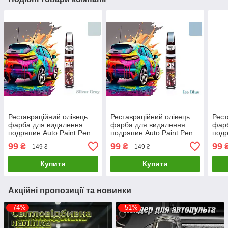
Реставраційний олівець
Реставраційний олівець
Рест
фарба для видалення
фарба для видалення
фар
подряпин Auto Paint Pen
подряпин Auto Paint Pen
подр
WH 424 Silver Gray
WH 382 Ice Blue
WH 
99
99
99
₴
₴
149 ₴
149 ₴
Купити
Купити
Акційні пропозиції та новинки
–74%
–51%