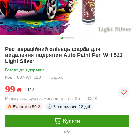
Реставраційний олівець фарба для
видалення подряпин Auto Paint Pen WH 523
Light Silver
Готово до відправки
Код: 4837-WH 523
Роздріб
99
₴
149 ₴
Мінімальна сума замовлення на сайті — 300 ₴
Економія
50 ₴
Залишилось
22 дні
Купити
або