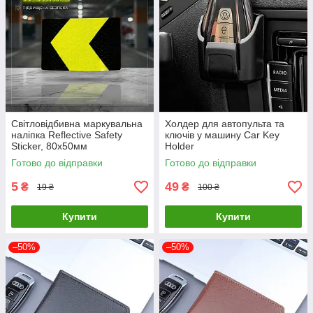
Світловідбивна маркувальна
Холдер для автопульта та
наліпка Reflective Safety
ключів у машину Car Key
Sticker, 80х50мм
Holder
Готово до відправки
Готово до відправки
5
49
₴
₴
19 ₴
100 ₴
Купити
Купити
–50%
–50%