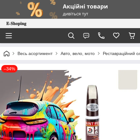
𝐄-𝐒𝐡𝐨𝐩𝐢𝐧𝐠
Весь асортимент
Авто, вело, мото
Реставраційний ол
–34%