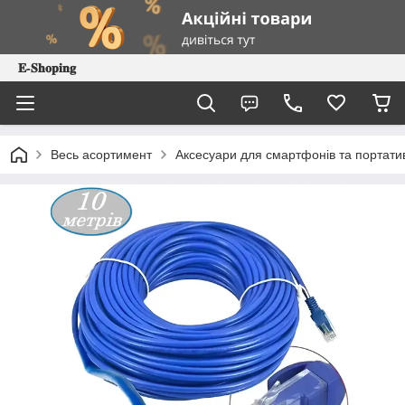
𝐄-𝐒𝐡𝐨𝐩𝐢𝐧𝐠
Весь асортимент
Аксесуари для смартфонів та портатив