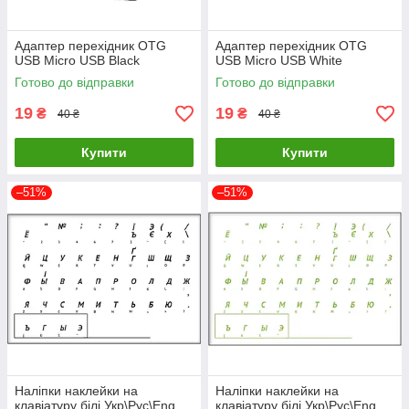
Адаптер перехідник OTG
Адаптер перехідник OTG
USB Micro USB Black
USB Micro USB White
Готово до відправки
Готово до відправки
19
19
₴
₴
40 ₴
40 ₴
Купити
Купити
–51%
–51%
Наліпки наклейки на
Наліпки наклейки на
клавіатуру білі Укр\Рус\Eng
клавіатуру білі Укр\Рус\Eng