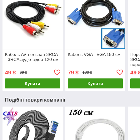
Кабель AV тюльпан 3RCA
Кабель VGA - VGA 150 см
Пере
- 3RCA аудіо-відео 120 см
3RCA
пере
49
79
49
₴
₴
69 ₴
100 ₴
Купити
Купити
Подібні товари компанії