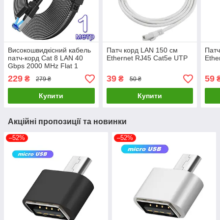
Високошвидкісний кабель
Патч корд LAN 150 см
Патч
патч-корд Cat 8 LAN 40
Ethernet RJ45 Cat5e UTP
Ethe
Gbps 2000 MHz Flat 1
метр
229
39
59
₴
₴
279 ₴
50 ₴
Купити
Купити
Акційні пропозиції та новинки
–52%
–52%