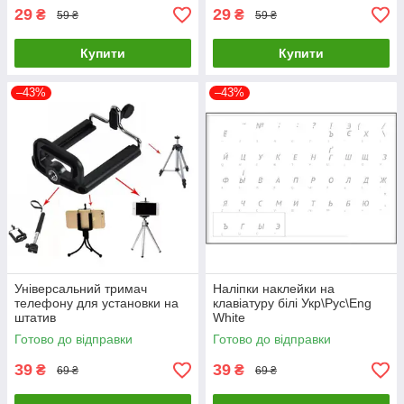
29
29
₴
₴
59 ₴
59 ₴
Купити
Купити
–43%
–43%
Універсальний тримач
Наліпки наклейки на
телефону для установки на
клавіатуру білі Укр\Рус\Eng
штатив
White
Готово до відправки
Готово до відправки
39
39
₴
₴
69 ₴
69 ₴