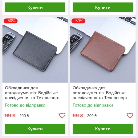
Купити
Купити
–50%
–50%
Обкладинка для
Обкладинка для
автодокументів: Водійське
автодокументів: Водійське
посвідчення та Техпаспорт
посвідчення та Техпаспорт
Driver License Holder Black
Driver License Holder Brown
Готово до відправки
Готово до відправки
99
99
₴
₴
200 ₴
200 ₴
Купити
Купити