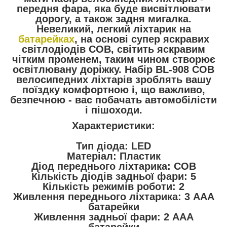
передня фара, яка буде висвітлювати
дорогу, а також задня мигалка.
Невеликий, легкий ліхтарик на
батарейках
, на основі супер яскравих
світлодіодів СОВ, світить яскравим
чітким променем, таким чином створює
освітлювану доріжку. Набір BL-908 COB
велосипедних ліхтарів зроблять вашу
поїздку комфортною і, що важливо,
безпечною - вас побачать автомобілісти
і пішоходи.
Характеристики:
Тип діода: LED
Матеріал: Пластик
Діод переднього ліхтарика: COB
Кількість діодів задньої фари: 5
Кількість режимів роботи: 2
Живлення переднього ліхтарика: 3 AAA
батарейки
Живлення задньої фари: 2 AAA