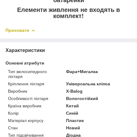
батарейки
Елементи живлення не входять в
комплект!
Приховати
Характеристики
Основні атрибути
Тип велосипедного
Фара+Мигалка
ліхтаря
Кріплення ліхтаря
Універсальна кліпса
Виробник
X-Balog
Особливості ліхтаря
Вологостійкий
Країна виробник
Китай
Колір
Синій
Матеріал корпусу
Пластик
Стан
Новий
Тип підсвічування
Діодна