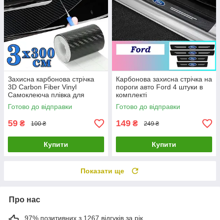
Захисна карбонова стрічка
Карбонова захисна стрічка на
3D Carbon Fiber Vinyl
пороги авто Ford 4 штуки в
Самоклеюча плівка для
комплекті
тюнінгу авто, порогів,
Готово до відправки
Готово до відправки
бампера 3х300 см
59
149
₴
₴
100 ₴
249 ₴
Купити
Купити
Показати ще
Про нас
97% позитивних з 1267 відгуків за рік