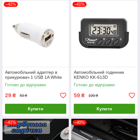
–42%
–41%
Автомобільний адаптер в
Автомобільний годинник
прикурювач 1 USB 1A White
KENKO KK-613D
Готово до відправки
Готово до відправки
29
59
₴
₴
50 ₴
100 ₴
Купити
Купити
–41%
–40%