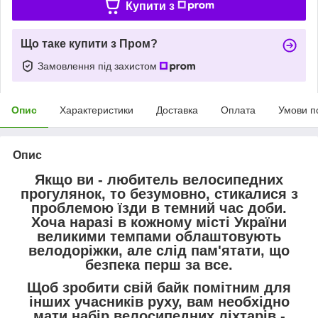
Купити з
Що таке купити з Пром?
Замовлення під захистом
Опис
Характеристики
Доставка
Оплата
Умови п
Опис
Якщо ви - любитель велосипедних
прогулянок, то безумовно, стикалися з
проблемою їзди в темний час доби.
Хоча наразі в кожному місті України
великими темпами облаштовують
велодоріжки, але слід пам'ятати, що
безпека перш за все.
Щоб зробити свій байк помітним для
інших учасників руху, вам необхідно
мати набір велосипедних ліхтарів -