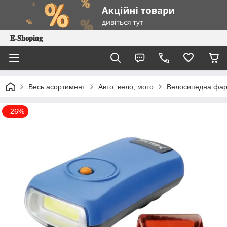
𝐄-𝐒𝐡𝐨𝐩𝐢𝐧𝐠
Весь асортимент
Авто, вело, мото
Велосипедна фара
–26%