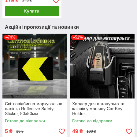
179
₴
249 ₴
кліпсою, металевий
корпус
Купити
Акційні пропозиції та новинки
–74%
–51%
Світловідбивна маркувальна
Холдер для автопульта та
наліпка Reflective Safety
ключів у машину Car Key
Sticker, 80х50мм
Holder
Готово до відправки
Готово до відправки
5
49
₴
₴
19 ₴
100 ₴