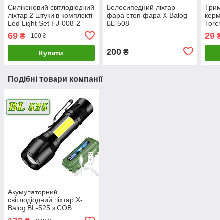
Силіконовий світлодіодний
Велосипедний ліхтар
Трим
ліхтар 2 штуки в комплекті
фара стоп-фара X-Balog
керм
Led Light Set HJ-008-2
BL-508
Torc
69
29
₴
100 ₴
200
₴
Купити
Подібні товари компанії
Акумуляторний
світлодіодний ліхтар X-
Balog BL-525 з COB
панеллю, зумом та