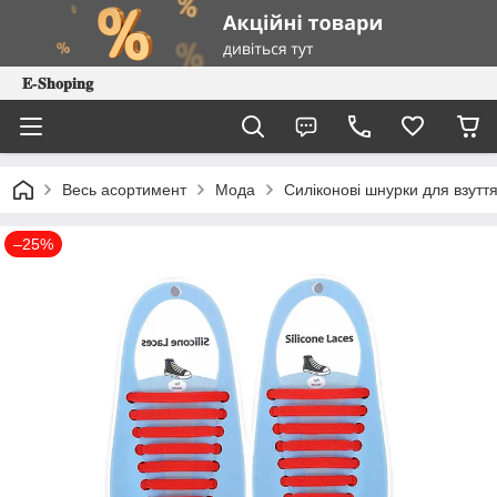
𝐄-𝐒𝐡𝐨𝐩𝐢𝐧𝐠
Весь асортимент
Мода
Силіконові шнурки для взуття
–25%