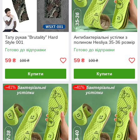
Тату рукав "Brutality" Hard
Антибактеріальні устілки з
Style 001
полином Hesliya 35-36 розмір
Готово до відправки
Готово до відправки
59
59
₴
₴
100 ₴
100 ₴
Купити
Купити
–41%
–41%