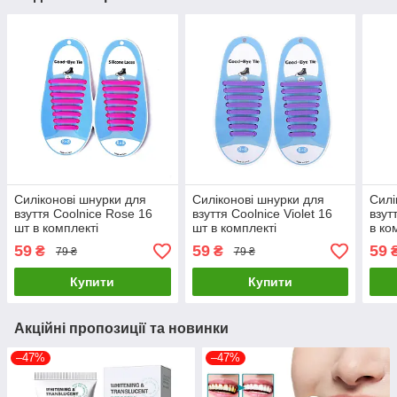
Силіконові шнурки для
Силіконові шнурки для
Силі
взуття Coolnice Rose 16
взуття Coolnice Violet 16
взут
шт в комплекті
шт в комплекті
в ко
59
59
59
₴
₴
79 ₴
79 ₴
Купити
Купити
Акційні пропозиції та новинки
–47%
–47%