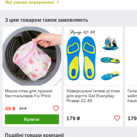
Всі умови повернення
З цим товаром також замовляють
Мішок-сітка для прання
Універсальні гелеві устілки
Геле
бюстгальтерів Fix Price
для взуття Gel Everyday
кабл
Розмір 42-48
haut
49
₴
69 ₴
179
179
₴
Купити
Подібні товари компанії