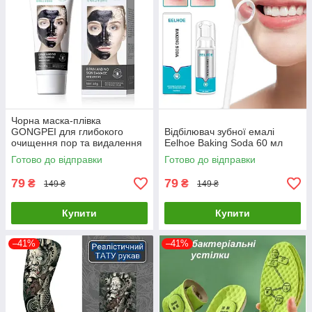
Чорна маска-плівка
GONGPEI для глибокого
Відбілювач зубної емалі
очищення пор та видалення
Eelhoe Baking Soda 60 мл
чорних цяток, 60 г
Готово до відправки
Готово до відправки
79
79
₴
₴
149 ₴
149 ₴
Купити
Купити
–41%
–41%