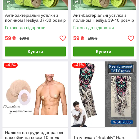
Антибактеріальні устілки з
Антибактеріальні устілки з
полином Hesliya 37-38 розмір
полином Hesliya 39-40 розмір
Готово до відправки
Готово до відправки
59
59
₴
₴
100 ₴
100 ₴
Купити
Купити
–41%
–41%
Наліпки на груди одноразові
наклейки на соски 10 штук
Тату рукав "Brutality" Hard