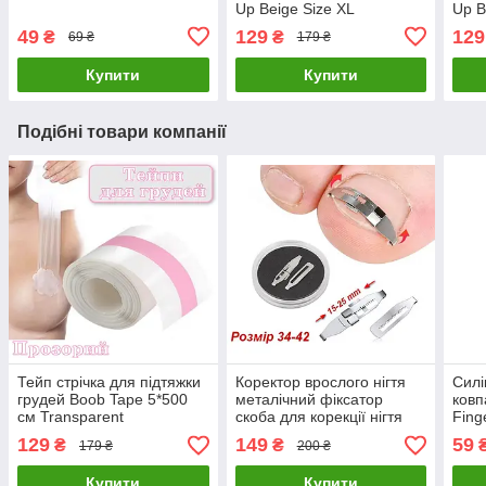
Up Beigе Size XL
Up B
49
129
129
₴
₴
69 ₴
179 ₴
Купити
Купити
Подібні товари компанії
Тейп стрічка для підтяжки
Коректор врослого нігтя
Силі
грудей Boob Tape 5*500
металічний фіксатор
ковп
см Transparent
скоба для корекції нігтя
Fing
Розмір 34-42
Розм
129
149
59
₴
₴
179 ₴
200 ₴
Купити
Купити