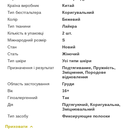
Країна виробник
Китай
Тип бюстгальтера
Коригувальний
Колір
Бежевий
Тип тканини
Лайкра
Кількість в упаковці
2 шт.
Міжнародний розмір
S
Стан
Новий
Стать
Жіночий
Тип шкіри
Усі типи шкіри
Призначення і результат
Подтягивание, Пружність,
Зміцнення, Породове
відновлення
Область застосування
Груди
Вік
16+
Гіпоалергенний
Так
Дія
Підтягуючий, Коригувальна,
Зміцнювальний
Тип засобу
Фиксирующие полоски
Приховати