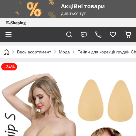
𝐄-𝐒𝐡𝐨𝐩𝐢𝐧𝐠
Весь асортимент
Мода
Тейпи для корекції грудей Ch
–34%