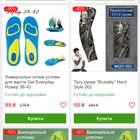
–45%
–41%
Універсальні гелеві устілки
для взуття Gel Everyday
Тату рукав "Brutality" Hard
Розмір 38-42
Style 001
Готово до відправки
Готово до відправки
99
59
₴
₴
179 ₴
100 ₴
Купити
Купити
–41%
–41%