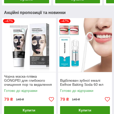
Акційні пропозиції та новинки
–47%
–47%
Чорна маска-плівка
GONGPEI для глибокого
Відбілювач зубної емалі
очищення пор та видалення
Eelhoe Baking Soda 60 мл
чорних цяток, 60 г
Готово до відправки
Готово до відправки
79
79
₴
₴
149 ₴
149 ₴
Купити
Купити