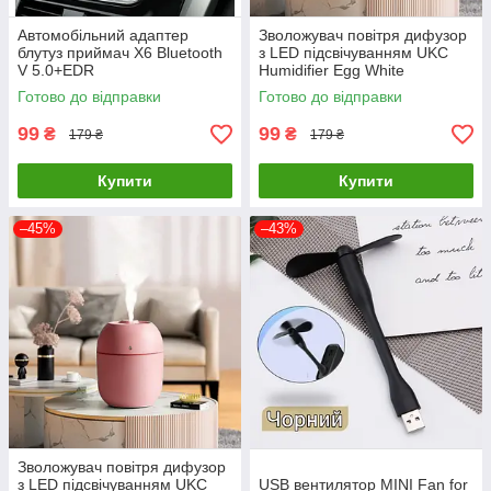
Автомобільний адаптер
Зволожувач повітря дифузор
блутуз приймач X6 Bluetooth
з LED підсвічуванням UKC
V 5.0+EDR
Humidifier Egg White
Готово до відправки
Готово до відправки
99
99
₴
₴
179 ₴
179 ₴
Купити
Купити
–45%
–43%
Зволожувач повітря дифузор
з LED підсвічуванням UKC
USB вентилятор MINI Fan for