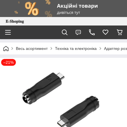
𝐄-𝐒𝐡𝐨𝐩𝐢𝐧𝐠
Весь асортимент
Техніка та електроніка
Адаптер роз
–21%