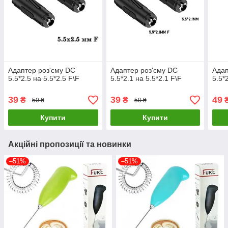
Адаптер роз'єму DC
Адаптер роз'єму DC
Адап
5.5*2.5 на 5.5*2.5 F\F
5.5*2.1 на 5.5*2.1 F\F
5.5*
39
39
49
₴
₴
50 ₴
50 ₴
Купити
Купити
Акційні пропозиції та новинки
–51%
–51%