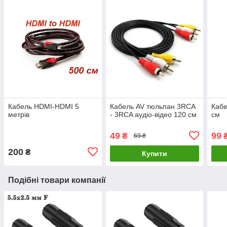
Кабель HDMI-HDMI 5
Кабель AV тюльпан 3RCA
Кабе
метрів
- 3RCA аудіо-відео 120 см
см
49
99
₴
69 ₴
200
₴
Купити
Подібні товари компанії