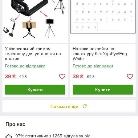
Універсальний тримач
Наліпки наклейки на
телефону для установки на
клавіатуру білі Укр\Рус\Eng
штатив
White
Готово до відправки
Готово до відправки
39
39
₴
₴
69 ₴
69 ₴
Купити
Купити
Показати ще
Про нас
97% позитивних з 1265 відгуків за рік