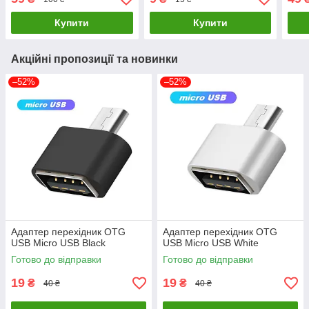
ноутбука, смартфона,
планшета
Купити
Купити
Акційні пропозиції та новинки
–52%
–52%
Адаптер перехідник OTG
Адаптер перехідник OTG
USB Micro USB Black
USB Micro USB White
Готово до відправки
Готово до відправки
19
19
₴
₴
40 ₴
40 ₴