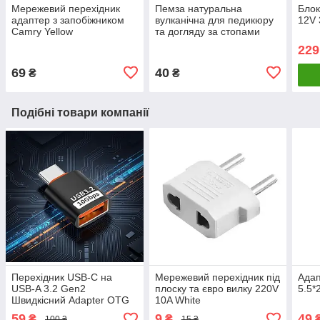
Мережевий перехідник
Пемза натуральна
Блок
адаптер з запобіжником
вулканічна для педикюру
12V 
Camry Yellow
та догляду за стопами
229
69
40
₴
₴
Подібні товари компанії
Перехідник USB-C на
Мережевий перехідник під
Адап
USB-A 3.2 Gen2
плоску та євро вилку 220V
5.5*
Швидкісний Adapter OTG
10A White
10Gbps для MacBook,
59
9
49
₴
₴
100 ₴
15 ₴