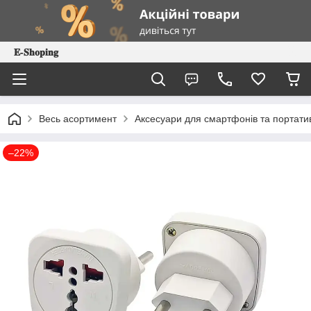
𝐄-𝐒𝐡𝐨𝐩𝐢𝐧𝐠
Весь асортимент
Аксесуари для смартфонів та портатив
–22%