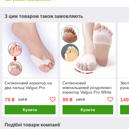
З цим товаром також замовляють
Силіконовий коректор на
Силіконовий
Звол
два пальці Valgus Pro
міжпальцевий розділювач
рука
коректор Valgus Pro White
79
99
149
₴
₴
119 ₴
149 ₴
Купити
Купити
Подібні товари компанії