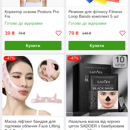
Коректор осанки Posture Pro
Резинки для фітнесу Fitness
Fix
Loop Bands комплект 5 шт
Готово до відправки
Готово до відправки
39
79
₴
₴
79 ₴
149 ₴
Купити
Купити
–47%
–47%
Маска ліфтинг бандаж для
Назальна маска від чорних
підтяжки обличчя Face Lifting
цяток SADOER з бамбуковим