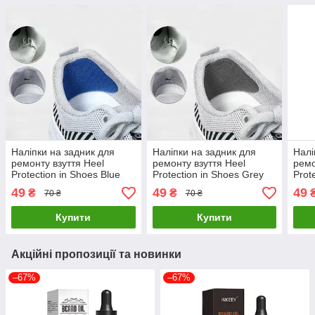
Наліпки на задник для
Наліпки на задник для
Налі
ремонту взуття Heel
ремонту взуття Heel
ремо
Protection in Shoes Blue
Protection in Shoes Grey
Prot
49
49
49
₴
₴
70 ₴
70 ₴
Купити
Купити
Акційні пропозиції та новинки
–67%
–67%