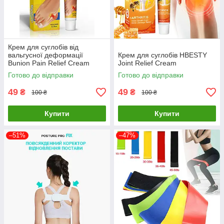
Крем для суглобів від
вальгусної деформації
Крем для суглобів HBESTY
Bunion Pain Relief Cream
Joint Relief Cream
Готово до відправки
Готово до відправки
49
49
₴
₴
100 ₴
100 ₴
Купити
Купити
–51%
–47%