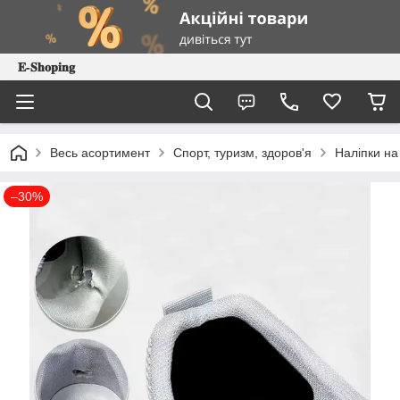
𝐄-𝐒𝐡𝐨𝐩𝐢𝐧𝐠
Весь асортимент
Спорт, туризм, здоров'я
Наліпки на
–30%