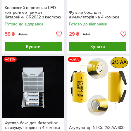
Кнопковий перемикач LED
контроллер тримач
Футляр бокс для
батарейки CR2032 з кнопкою
акумуляторів на 4 комірки
та 3 режимами миготіння для
Готово до відправки
Готово до відправки
DIY проектів, костюмів та
декору
59
29
₴
₴
100 ₴
49 ₴
Купити
Купити
–41%
–39%
Футляр бокс для батарейок
та акумуляторів на 4 комірки
Акумулятор NI-Cd 2/3 AA 600