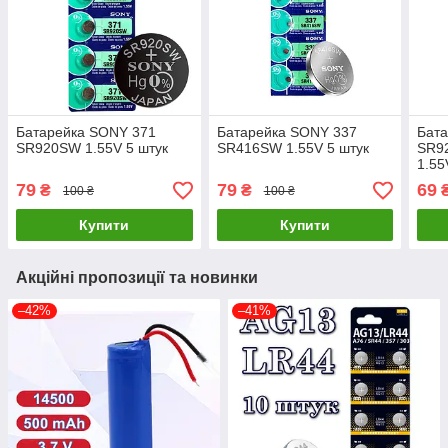
Батарейка SONY 371
Батарейка SONY 337
Бата
SR920SW 1.55V 5 штук
SR416SW 1.55V 5 штук
SR92
1.55
79
79
69
₴
₴
100 ₴
100 ₴
Купити
Купити
Акційні пропозиції та новинки
–42%
–41%