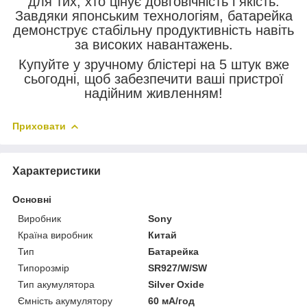
для тих, хто цінує довговічність і якість.
Завдяки японським технологіям, батарейка
демонструє стабільну продуктивність навіть
за високих навантажень.
Купуйте у зручному блістері на 5 штук вже
сьогодні, щоб забезпечити ваші пристрої
надійним живленням!
Приховати
Характеристики
Основні
Виробник
Sony
Країна виробник
Китай
Тип
Батарейка
Типорозмір
SR927/W/SW
Тип акумулятора
Silver Oxide
Ємність акумулятору
60 мА/год