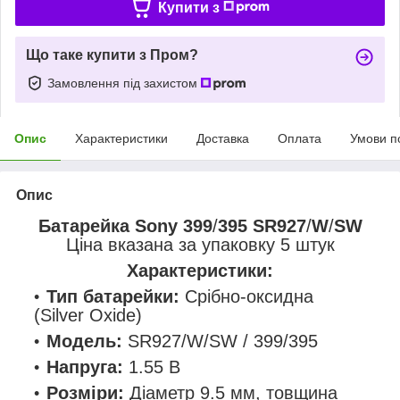
Купити з
Що таке купити з Пром?
Замовлення під захистом
Опис
Характеристики
Доставка
Оплата
Умови п
Опис
Батарейка Sony 399
/
395
SR927
/
W
/
SW
Ціна вказана за упаковку 5 штук
Характеристики:
Тип батарейки:
Срібно-оксидна
(Silver Oxide)
Модель:
SR927
/​​​​​​​
W
/​​​​​​​
SW / 399
/​​​​​​​395
Напруга:
1.55 В
Розміри:
Діаметр 9.5 мм, товщина