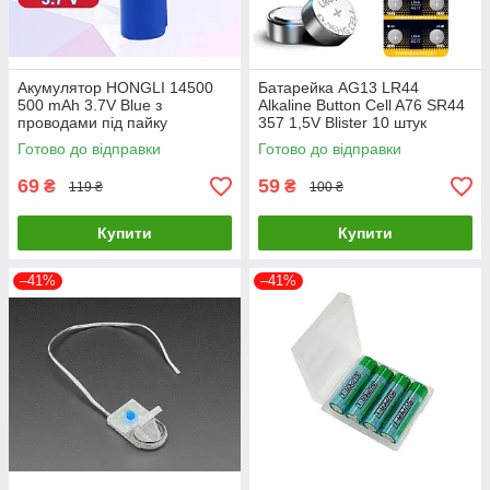
Акумулятор HONGLI 14500
Батарейка AG13 LR44
500 mAh 3.7V Blue з
Alkaline Button Cell A76 SR44
проводами під пайку
357 1,5V Blister 10 штук
Готово до відправки
Готово до відправки
69
59
₴
₴
119 ₴
100 ₴
Купити
Купити
–41%
–41%