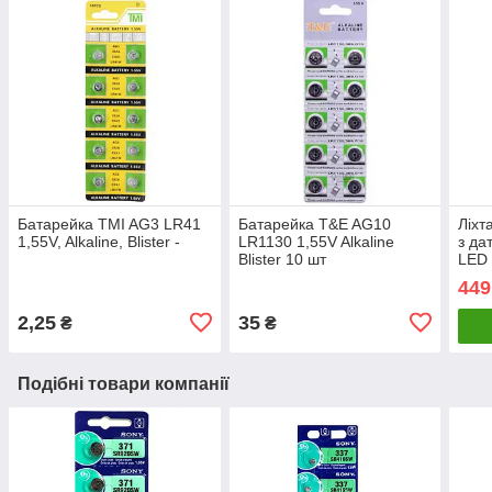
Батарейка TMI AG3 LR41
Батарейка T&E AG10
Ліхт
1,55V, Alkaline, Blister -
LR1130 1,55V Alkaline
з да
Blister 10 шт
LED 
449
2,25
35
₴
₴
Подібні товари компанії