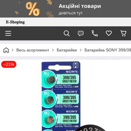
𝐄-𝐒𝐡𝐨𝐩𝐢𝐧𝐠
Весь асортимент
Батарейки
Батарейка SONY 399/39
–21%