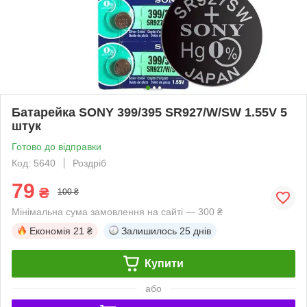
Батарейка SONY 399/395 SR927/W/SW 1.55V 5
штук
Готово до відправки
Код: 5640
Роздріб
79
₴
100 ₴
Мінімальна сума замовлення на сайті — 300 ₴
Економія
21 ₴
Залишилось
25 днів
Купити
або