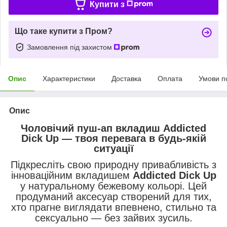
Купити з
Що таке купити з Пром?
Замовлення під захистом
Опис
Характеристики
Доставка
Оплата
Умови п
Опис
Чоловічий пуш-ап вкладиш Addicted
Dick Up — твоя перевага в будь-якій
ситуації
Підкресліть свою природну привабливість з
інноваційним вкладишем
Addicted Dick Up
у натуральному бежевому кольорі. Цей
продуманий аксесуар створений для тих,
хто прагне виглядати впевнено, стильно та
сексуально — без зайвих зусиль.