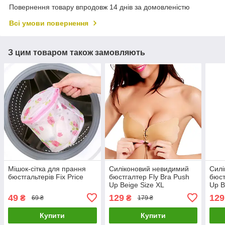
Повернення товару впродовж 14 днів за домовленістю
Всі умови повернення
З цим товаром також замовляють
Мішок-сітка для прання
Силіконовий невидимий
Силі
бюстгальтерів Fix Price
бюстгалтер Fly Bra Рush
бюст
Up Beigе Size XL
Up B
49
129
129
₴
₴
69 ₴
179 ₴
Купити
Купити