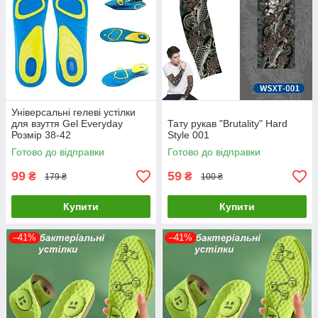
Універсальні гелеві устілки
для взуття Gel Everyday
Тату рукав "Brutality" Hard
Розмір 38-42
Style 001
Готово до відправки
Готово до відправки
99
59
₴
₴
179 ₴
100 ₴
Купити
Купити
–41%
–41%