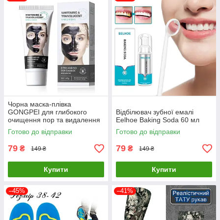
Чорна маска-плівка
GONGPEI для глибокого
Відбілювач зубної емалі
очищення пор та видалення
Eelhoe Baking Soda 60 мл
чорних цяток, 60 г
Готово до відправки
Готово до відправки
79
79
₴
₴
149 ₴
149 ₴
Купити
Купити
–45%
–41%