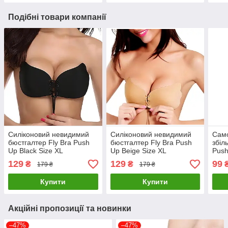
Подібні товари компанії
Силіконовий невидимий
Силіконовий невидимий
Само
бюстгалтер Fly Bra Рush
бюстгалтер Fly Bra Рush
збіл
Up Black Size XL
Up Beigе Size XL
Push
129
129
99
₴
₴
179 ₴
179 ₴
Купити
Купити
Акційні пропозиції та новинки
–47%
–47%