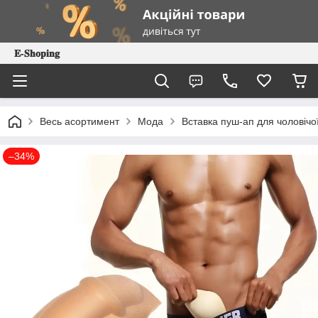
𝐄-𝐒𝐡𝐨𝐩𝐢𝐧𝐠
Весь асортимент
Мода
Вставка пуш-ап для чоловічої
–34%