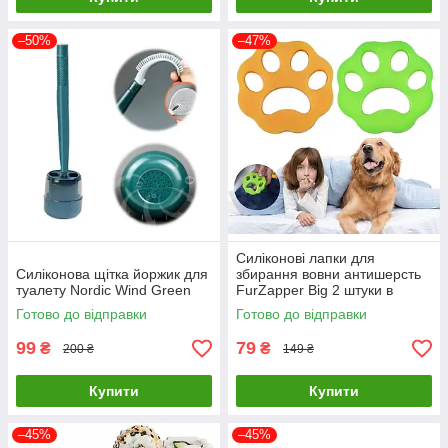
–50%
–47%
Силіконові лапки для
Силіконова щітка йоржик для
збирання вовни антишерсть
туалету Nordic Wind Green
FurZapper Big 2 штуки в
комплекті 95 мм
Готово до відправки
Готово до відправки
99
79
₴
₴
200 ₴
149 ₴
Купити
Купити
–45%
–45%