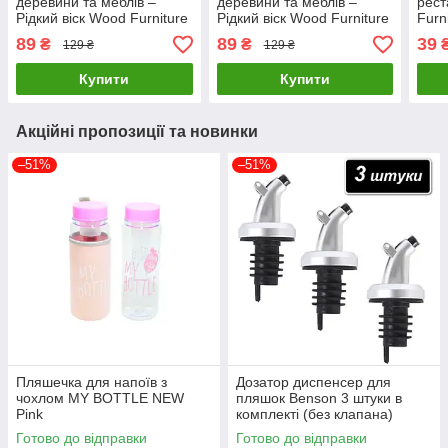
деревини та меблів –
деревини та меблів –
рест
Рідкий віск Wood Furniture
Рідкий віск Wood Furniture
Furn
Repairing Paint Клен
Repairing Paint Білий
Bam
89
89
39
₴
₴
129 ₴
129 ₴
Купити
Купити
Акційні пропозиції та новинки
–51%
–51%
Пляшечка для напоїв з
Дозатор диспенсер для
чохлом MY BOTTLE NEW
пляшок Benson 3 штуки в
Pink
комплекті (без клапана)
Готово до відправки
Готово до відправки