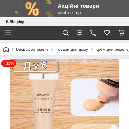
𝐄-𝐒𝐡𝐨𝐩𝐢𝐧𝐠
Весь асортимент
Товари для дому
Крем для ремонту 
–31%