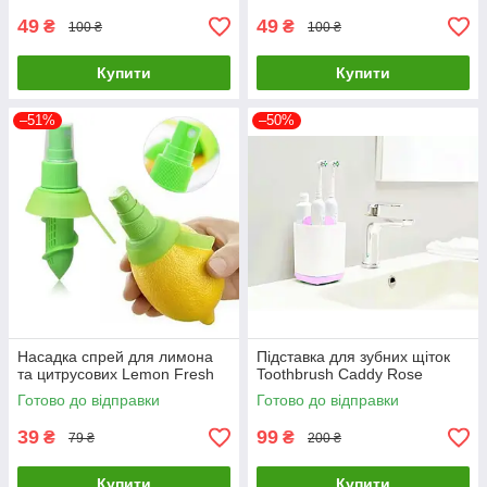
49
49
₴
₴
100 ₴
100 ₴
Купити
Купити
–51%
–50%
Насадка спрей для лимона
Підставка для зубних щіток
та цитрусових Lemon Fresh
Toothbrush Caddy Rose
Готово до відправки
Готово до відправки
39
99
₴
₴
79 ₴
200 ₴
Купити
Купити