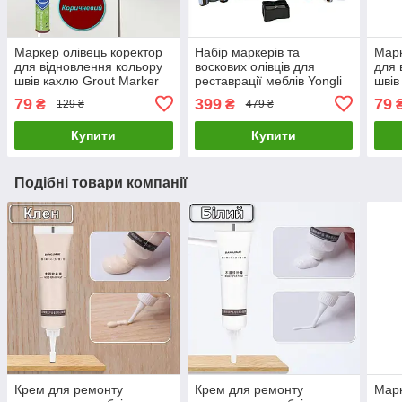
Маркер олівець коректор
Набір маркерів та
Марк
для відновлення кольору
воскових олівців для
для 
швів кахлю Grout Marker
реставрації меблів Yongli
швів
Brown
17 штук
Gra
79
399
79
₴
₴
129 ₴
479 ₴
Купити
Купити
Подібні товари компанії
Крем для ремонту
Крем для ремонту
Марк