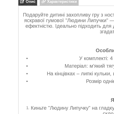
Опис
Характеристики
Подаруйте дитині захопливу гру з нос
яскравої гумової "Людини Липучки" —
ефектністю. Ідеально підходить для ді
згада
Особли
У комплекті: 4
Матеріал: м’який тя
На кінцівках – липкі кульки
Розмір одні
Я
Киньте "Людину Липучку" на гладк
скло