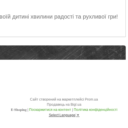
оїй дитині хвилини радості та рухливої гри!
Сайт створений на маркетплейсі
Prom.ua
Продавець на Bigl.ua
𝐄-𝐒𝐡𝐨𝐩𝐢𝐧𝐠 |
Поскаржитися на контент
|
Політика конфіденційності
Select Language
▼