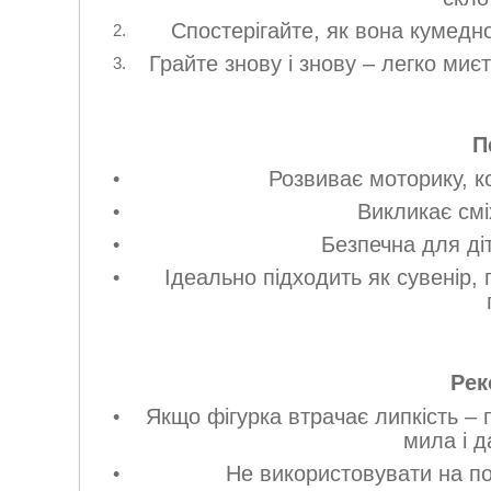
Спостерігайте, як вона кумедно
Грайте знову і знову – легко миє
П
Розвиває моторику, к
Викликає смі
Безпечна для ді
Ідеально підходить як сувенір,
Рек
Якщо фігурка втрачає липкість – 
мила і д
Не використовувати на п