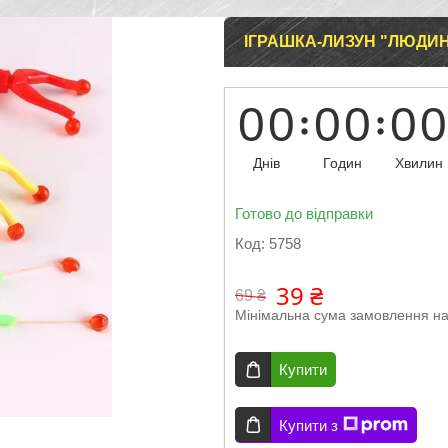
ІГРАШКА-ЛИЗУН "ЛЮДИН
0
0
0
0
0
0
Днів
Годин
Хвилин
Готово до відправки
Код:
5758
39 ₴
69 ₴
Мінімальна сума замовлення на
Купити
Купити з