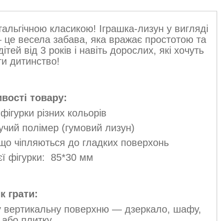
тальгічною класикою! Іграшка-лизун у вигляді
 це весела забава, яка вражає простотою та
тей від 3 років і навіть дорослих, які хочуть
ти дитинство!
вості товару:
 фігурки різних кольорів
гучий полімер (гумовий лизун)
, що чіпляються до гладких поверхонь
єї фігурки: 85*30 мм
к грати:
у вертикальну поверхню — дзеркало, шафу,
 або плитку.