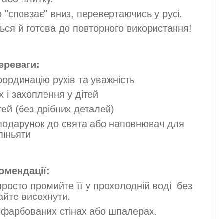
 "сповзає" вниз, перевертаючись у русі.
ться й готова до повторного використання!
ереваги:
оординацію рухів та уважність
х і захоплення у дітей
тей (без дрібних деталей)
 подарунок до свята або наповнювач для
піньяти
омендації:
просто промийте її у прохолодній воді без
айте висохнути.
офарбованих стінах або шпалерах.