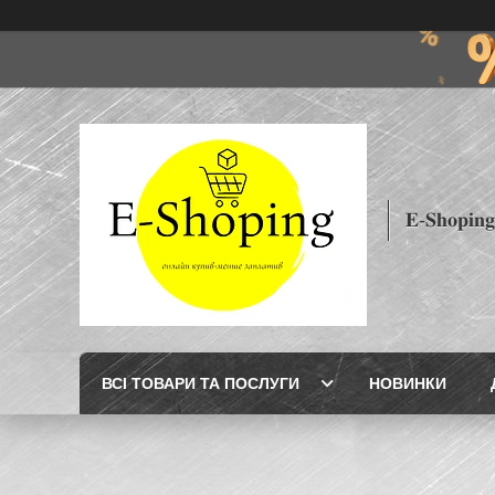
𝐄-𝐒𝐡𝐨𝐩𝐢𝐧𝐠
ВСІ ТОВАРИ ТА ПОСЛУГИ
НОВИНКИ