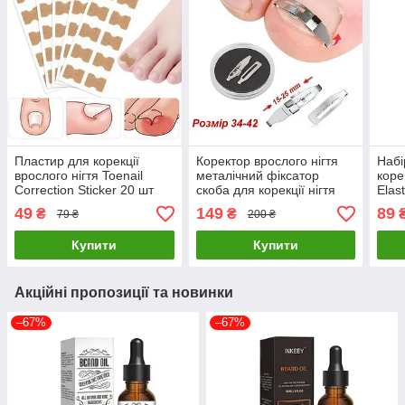
Пластир для корекції
Коректор врослого нігтя
Набі
врослого нігтя Toenail
металічний фіксатор
коре
Correction Sticker 20 шт
скоба для корекції нігтя
Elas
Розмір 34-42
Stic
49
149
89
₴
₴
79 ₴
200 ₴
Купити
Купити
Акційні пропозиції та новинки
–67%
–67%