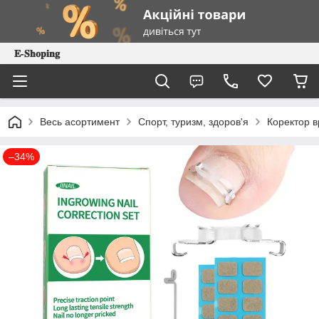
𝐄-𝐒𝐡𝐨𝐩𝐢𝐧𝐠
Весь асортимент
Спорт, туризм, здоров'я
Коректор вр
–34%