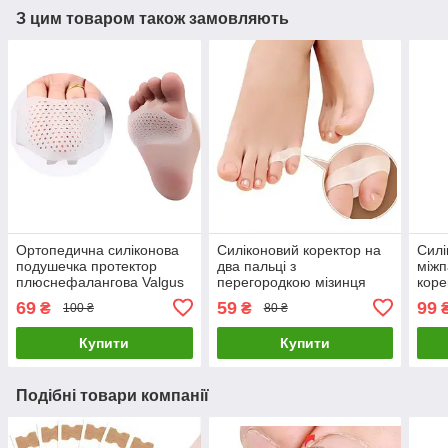
З цим товаром також замовляють
Ортопедична силіконова
Силіконовий коректор на
Силі
подушечка протектор
два пальці з
міжп
плюснефалангова Valgus
перегородкою мізинця
коре
Pro
Valgus Pro White
69
59
99
₴
₴
100 ₴
80 ₴
Купити
Купити
Подібні товари компанії