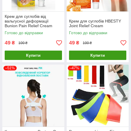
Крем для суглобів від
вальгусної деформації
Крем для суглобів HBESTY
Bunion Pain Relief Cream
Joint Relief Cream
Готово до відправки
Готово до відправки
49
49
₴
₴
100 ₴
100 ₴
Купити
Купити
–51%
–47%