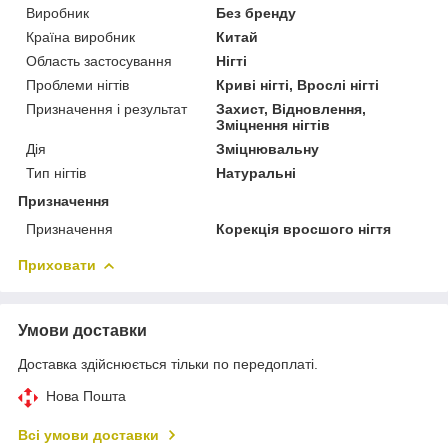
Виробник
Без бренду
Країна виробник
Китай
Область застосування
Нігті
Проблеми нігтів
Криві нігті, Врослі нігті
Призначення і результат
Захист, Відновлення,
Зміцнення нігтів
Дія
Зміцнювальну
Тип нігтів
Натуральні
Призначення
Призначення
Корекція вросшого нігтя
Приховати
Умови доставки
Доставка здійснюється тільки по передоплаті.
Нова Пошта
Всі умови доставки