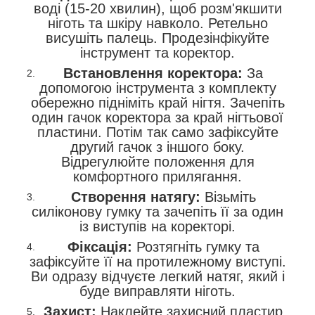
воді (15-20 хвилин), щоб розм'якшити
ніготь та шкіру навколо. Ретельно
висушіть палець. Продезінфікуйте
інструмент та коректор.
Встановлення коректора:
За
допомогою інструмента з комплекту
обережно підніміть край нігтя. Зачепіть
один гачок коректора за край нігтьової
пластини. Потім так само зафіксуйте
другий гачок з іншого боку.
Відрегулюйте положення для
комфортного прилягання.
Створення натягу:
Візьміть
силіконову гумку та зачепіть її за один
із виступів на коректорі.
Фіксація:
Розтягніть гумку та
зафіксуйте її на протилежному виступі.
Ви одразу відчуєте легкий натяг, який і
буде виправляти ніготь.
Захист:
Наклейте захисний пластир