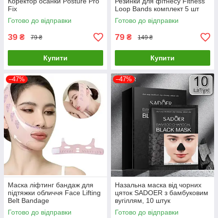
Коректор осанки Posture Pro
Резинки для фітнесу Fitness
Fix
Loop Bands комплект 5 шт
Готово до відправки
Готово до відправки
39
79
₴
₴
79 ₴
149 ₴
Купити
Купити
–47%
–47%
Маска ліфтинг бандаж для
Назальна маска від чорних
підтяжки обличчя Face Lifting
цяток SADOER з бамбуковим
Belt Bandage
вугіллям, 10 штук
Готово до відправки
Готово до відправки